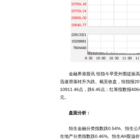
金融界港股讯 恒指今早受外围提振高开
迅速滑落转升为跌。截至收盘，恒指报2074
10911.46点，跌6.45点；红筹指数报406
元。
盘面分析：
恒生金融分类指数跌0.54%、恒生公用事
生地产分类指数跌0.46%。恒生AH股溢价指