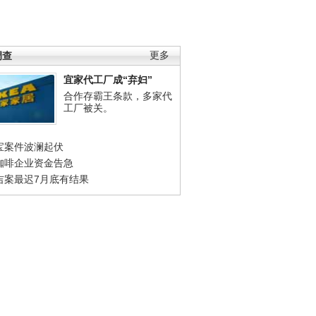
调查
更多
宜家代工厂成“弃妇”
合作存霸王条款，多家代
工厂被关。
宝案件波澜起伏
咖啡企业资金告急
吉案最迟7月底有结果