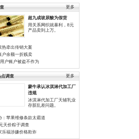
调查
更多
超九成玻尿酸为假货
用关系网织就暴利，8元
产品卖到上万。
素热牵出传销大案
账户余额一折贱卖
店用户账户被盗不作为
热点调查
更多
蒙牛承认冰淇淋代加工厂
违规
冰淇淋代加工厂天辅乳业
存脏乱差问题。
协：苹果维修条款太霸道
0元天价粽子调查
家乐福涉嫌价格欺诈