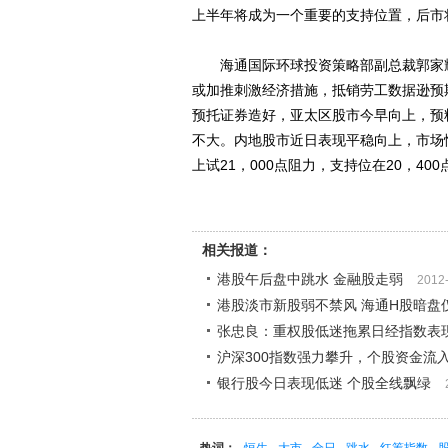
上半年将成为一个重要的支持位置，后市
海通国际环球投资策略部副总裁郭家耀
或加推刺激经济措施，抵销劳工数据逊预
预托证券造好，亚太区股市今早向上，预
不大。内地股市近日表现平稳向上，市场
上试21，000点阻力，支持位在20，40
相关报道：
港股午后盘中跳水 金融股走弱
2012
港股淡市新股弱不禁风 海通H股暗盘
张忠良：重权股低迷拖累日经指数表
沪深300指数强力攀升，个股资金流
银行股今日表现低迷 个股全线飘绿