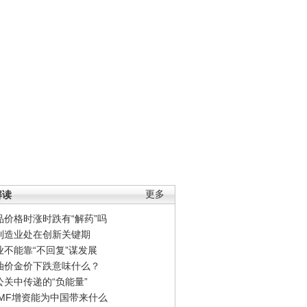
解读
更多
品价格时涨时跌有“解药”吗
制造业处在创新关键期
业不能靠“不回复”谋发展
油价金价下跌意味什么？
公关中传递的“负能量”
IMF增资能为中国带来什么