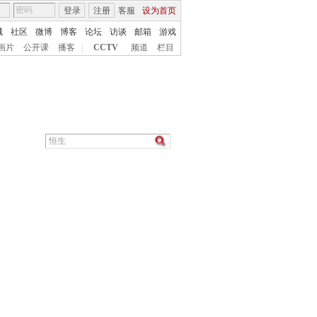
登录
注册
客服
设为首页
城
社区
微博
博客
论坛
访谈
邮箱
游戏
画片
公开课
播客
|
CCTV
频道
栏目