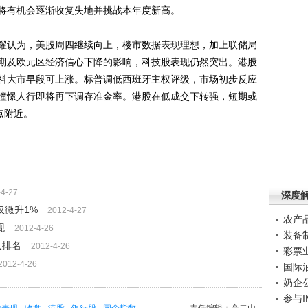
将有机会逐渐收复失地并挑战本年度新高。
认为，美股周四继续向上，楼市数据表现理想，加上联储局
期及欧元区经济信心下降的影响，科技股表现仍然突出。港股
料大市早段可上涨。标普调低西班牙主权评级，市场初步反应
憧憬人行即将再下调存准金率。港股在低成交下转强，短期或
0点附近。
-4-27
深度
仅微升1%
2012-4-27
农产
现
2012-4-26
装备
入排名
2012-4-26
彩票
2012-4-26
国际
奶企
参与