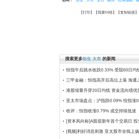
热词：
恒生
大市
全日
跳水
红筹指数
【
打印
】【
我要纠错
】【
复制链接
】
搜索更多
恒生
大市
的新闻
恒指午后跳水收跌0.33% 受阻60日均
三甲金融：恒指高开后高位上落 海通上
港股缩量升穿20日均线 资金流向绩优
亚太市场盘点：沪指跌0.09% 恒指涨0.
收评：恒指收涨0.79% 成交持续低迷
[资本风向标]A股迎新年首个交易日 
[视频]利好消息刺激 亚太股市全线上