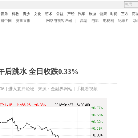
音乐
科教
青少
文化
艺术
公益
产经
汽车
旅游
健康
时尚
三农
商
直播中国
赛事直播
网络电视客户端
|
高清
电影
电视剧
纪录片
动
后跳水 全日收跌0.33%
6 |
进入复兴论坛
| 来源：金融界网站 |
手机看视频