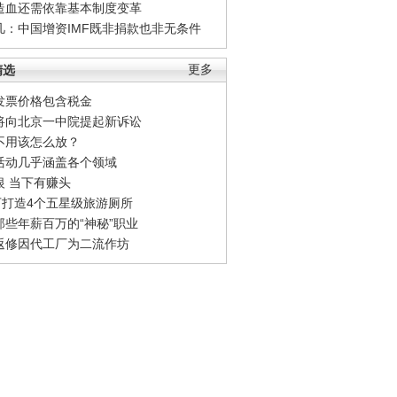
造血还需依靠基本制度变革
凡：中国增资IMF既非捐款也非无条件
精选
更多
发票价格包含税金
将向北京一中院提起新诉讼
不用该怎么放？
活动几乎涵盖各个领域
银 当下有赚头
0万打造4个五星级旅游厕所
那些年薪百万的“神秘”职业
返修因代工厂为二流作坊