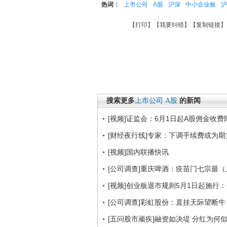
热词：
上市公司
A股
沪深
中小企业板
沪
【
打印
】【
我要纠错
】【
复制链接
】
搜索更多
上市公司
A股
的新闻
[视频]证监会：6月1日起A股佣金收费
[财经夜行线]专家：下调手续费或为
[视频]国内联播快讯
[公司调查]重庆啤酒：疫苗门七宗最（
[视频]创业板退市规则5月1日起施行
[公司调查]彩虹股份：直挂天际望断牛
[五问股市顽疾]融资如决堤 分红为何