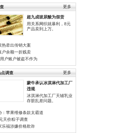
调查
更多
超九成玻尿酸为假货
用关系网织就暴利，8元
产品卖到上万。
素热牵出传销大案
账户余额一折贱卖
店用户账户被盗不作为
热点调查
更多
蒙牛承认冰淇淋代加工厂
违规
冰淇淋代加工厂天辅乳业
存脏乱差问题。
协：苹果维修条款太霸道
0元天价粽子调查
家乐福涉嫌价格欺诈