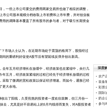
，一些上市公司要交的费用两家交易所也做了相应的调整，
照上市公司股本规模分档收取上市初费和上市年费，并对创业板
费用的调降基本覆盖了所有股市的参与者，对于吸引长期资金
”？市场人士认为，在近期市场处于震荡的格局下，股指经过
期间的重磅利好促使A股节后有望延续反弹并创出新高。
深度
去年五月经济增长在放缓中，经济政策也在紧缩中，央行几
今年五月，经济政策紧缩的过程已经先于经济增长放缓的过程
农产
，采取了微调的宽松政策以保证经济增速。而如今，通胀已经
装备
了更大余地。
彩票
国际
奶企
收出了阳线，久受煎熬的投资者一度欢欣鼓舞，但三月份一
参与
数抹去，尤其是好不容易站上的5月均线得而复失，对A股投资者