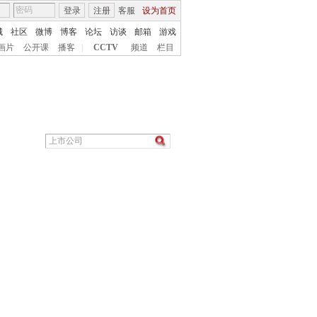
登录
注册
客服
设为首页
城
社区
微博
博客
论坛
访谈
邮箱
游戏
画片
公开课
播客
|
CCTV
频道
栏目