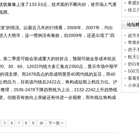
希腊
犹豫豫上涨了133.53点，技术面的不断向好，使市场人气逐
徐立
氛围。
论坛
的情况。以最近几年的行情看，2006年、2007年，均出
于进入大熊市，这一惯例没有奏效，但2009年，还是出现了“四
超市
苹果
房子
航天
第二季度可能会形成重大的转折点，预期可能会形成本轮反
炒白
、30、60、120日均线大多汇集在2350点，显示市场中期平
50
的强支撑。而2478高点的形成明显受40周均线的反压，而40
看看
上档压力，目前该均线在2422点，将构成短期上档压力位。沪
小米
理，2536-2478下降趋势线为上沿，2132-2242上升趋势线
变。但能否有效向上突破还有待进一步观察，而年线位将构成
5
6
7
8
9
10
下一页>>