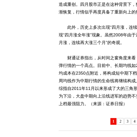
造成重创。四月股市正是在这种背景下，犹
渐恢复，行情似乎再度具备了重新向上的
此外，历史上多次出现“四月涨，连续涨”
现“四月涨全年涨”现象。虽然2008年由
月涨，连续再大涨三个月”的奇观。
财通证券指出，从时间之窗角度来看，
弹行情的一个高点。目前中、长期均线如20
均成本在2350点附近，将构成短中期下档
周均线作为中期行情的生命线将继续构成
综指自2011年11月以来形成了大的三角形整
为下沿，大盘中期向上沿线进军的趋势不
上档最强阻力。（来源：证券日报）
1
2
3
4