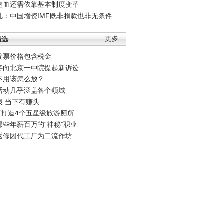
造血还需依靠基本制度变革
凡：中国增资IMF既非捐款也非无条件
精选
更多
发票价格包含税金
将向北京一中院提起新诉讼
不用该怎么放？
活动几乎涵盖各个领域
银 当下有赚头
0万打造4个五星级旅游厕所
那些年薪百万的“神秘”职业
返修因代工厂为二流作坊