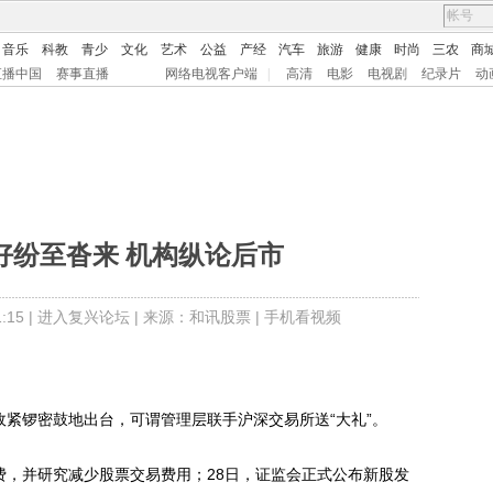
音乐
科教
青少
文化
艺术
公益
产经
汽车
旅游
健康
时尚
三农
商
直播中国
赛事直播
网络电视客户端
|
高清
电影
电视剧
纪录片
动
好纷至沓来 机构纵论后市
15 |
进入复兴论坛
| 来源：和讯股票 |
手机看视频
紧锣密鼓地出台，可谓管理层联手沪深交易所送“大礼”。
，并研究减少股票交易费用；28日，证监会正式公布新股发