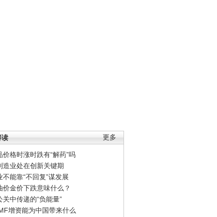
解读
更多
品价格时涨时跌有“解药”吗
制造业处在创新关键期
业不能靠“不回复”谋发展
油价金价下跌意味什么？
公关中传递的“负能量”
IMF增资能为中国带来什么