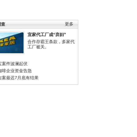
调查
更多
宜家代工厂成“弃妇”
合作存霸王条款，多家代
工厂被关。
宝案件波澜起伏
咖啡企业资金告急
吉案最迟7月底有结果