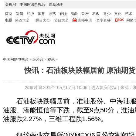
央视网
|
中国网络电视台
|
网站地图
首页
新闻
经济
体育
综艺
春晚
戏曲
音乐
科教
青少
文化
艺术
电视
频道大全
栏目大全
节目大全
直播中国
赛事直播
网络
中国网络电视台
>
经济台
>
资讯
>
快讯：石油板块跌幅居前 原油期货跌
发布时间:2012年05月07日 10:06 |
进入复兴论坛
| 来源：
石油板块跌幅居前，准油股份、中海油服
油服、潜能恒信等下跌，截至9点50分，淮油股
油服跌2.27%，三维工程跌1.56%。
纽约商业交易所(NYMEX)6月份交割的