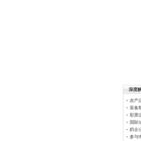
深度
农产
装备
彩票
国际
奶企
参与