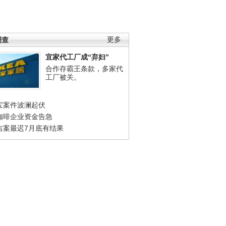
调查
更多
宜家代工厂成“弃妇”
合作存霸王条款，多家代
工厂被关。
宝案件波澜起伏
咖啡企业资金告急
吉案最迟7月底有结果