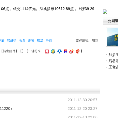
6点，成交1114亿元。深成指报10612.89点，上涨39.29
公司
交量
深成指
收盘
走势
煤炭
券商
责任编辑：胡巨
【
转发邮件
】【
】
【一键分享
】
加多
后谷
王老
2011-12-30 20:57
11220）
2011-12-20 23:27
2011-12-13 22:00