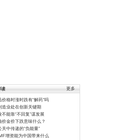
解读
更多
品价格时涨时跌有“解药”吗
制造业处在创新关键期
业不能靠“不回复”谋发展
油价金价下跌意味什么？
公关中传递的“负能量”
IMF增资能为中国带来什么