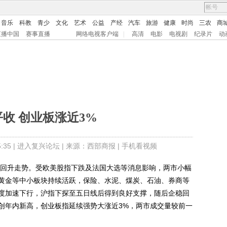
音乐
科教
青少
文化
艺术
公益
产经
汽车
旅游
健康
时尚
三农
商
直播中国
赛事直播
网络电视客户端
|
高清
电影
电视剧
纪录片
动
收 创业板涨近3%
35 |
进入复兴论坛
| 来源：西部商报 |
手机看视频
回升走势。受欧美股指下跌及法国大选等消息影响，两市小幅
黄金等中小板块持续活跃，保险、水泥、煤炭、石油、券商等
度加速下行，沪指下探至五日线后得到良好支撑，随后企稳回
创年内新高，创业板指延续强势大涨近3%，两市成交量较前一