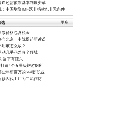
造血还需依靠基本制度变革
凡：中国增资IMF既非捐款也非无条件
精选
更多
发票价格包含税金
将向北京一中院提起新诉讼
不用该怎么放？
活动几乎涵盖各个领域
银 当下有赚头
0万打造4个五星级旅游厕所
那些年薪百万的“神秘”职业
返修因代工厂为二流作坊