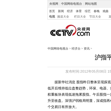
央视网
|
中国网络电视台
|
网站地图
首页
新闻
经济
体育
综艺
春晚
戏曲
电视
频道大全
栏目大全
节目大全
中国网络电视台
>
经济台
>
资讯
>
沪指平
发布时间:2012年05月08日 15:
据新华社消息 股指昨日整体呈现探底
低开后维持低位盘整趋势，环保、电器、
权重板块表现低迷拖累股指。午后股指一
升至收盘。深强沪弱格局明显，深成指再
个交易日有所放大。