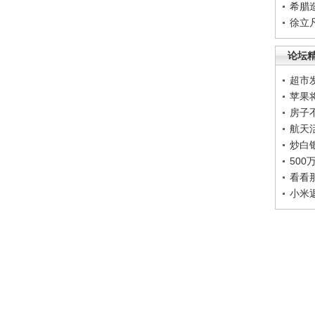
希腊
徐立
论坛
超市
苹果
房子
航天
炒白
50
看看
小米