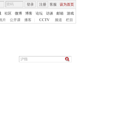
登录
注册
客服
设为首页
城
社区
微博
博客
论坛
访谈
邮箱
游戏
画片
公开课
播客
|
CCTV
频道
栏目