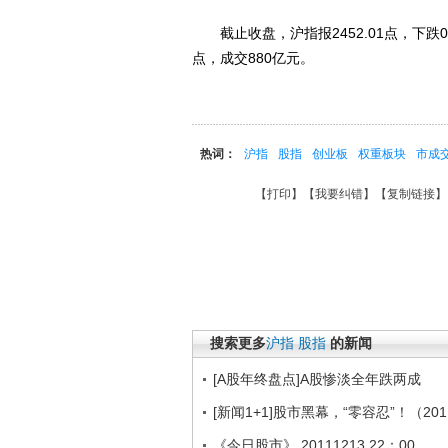
截止收盘，沪指报2452.01点，下跌0.0
点，成交880亿元。
热词：
沪指
股指
创业板
权重板块
市成
【
打印
】【
我要纠错
】【
复制链接
】
搜索更多
沪指
股指
的新闻
[A股年终盘点]A股惨淡全年跌两成
[新闻1+1]股市黑幕，“零容忍”！（201
《今日股市》 20111213 22：00