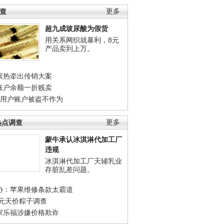
调查
更多
超九成玻尿酸为假货
用关系网织就暴利，8元
产品卖到上万。
素热牵出传销大案
账户余额一折贱卖
店用户账户被盗不作为
热点调查
更多
蒙牛承认冰淇淋代加工厂
违规
冰淇淋代加工厂天辅乳业
存脏乱差问题。
协：苹果维修条款太霸道
0元天价粽子调查
家乐福涉嫌价格欺诈