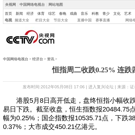
央视网
|
中国网络电视台
|
网站地图
首页
新闻
经济
体育
综艺
春晚
戏曲
音乐
科教
青少
文化
艺术
电视
频道大全
栏目大全
节目大全
直播中国
赛事直播
网络
中国网络电视台
>
经济台
>
资讯
>
恒指周二收跌0.25% 连跌
发布时间:2012年05月08日 17:06 |
进入复兴论坛
| 来源：证
港股5月8日高开低走，盘终恒指小幅收跌
易日下跌。截至收盘，恒生指数报20484.75点
幅为0.25%；国企指数报10535.71点，下跌3
0.37%；大市成交450.21亿港元。