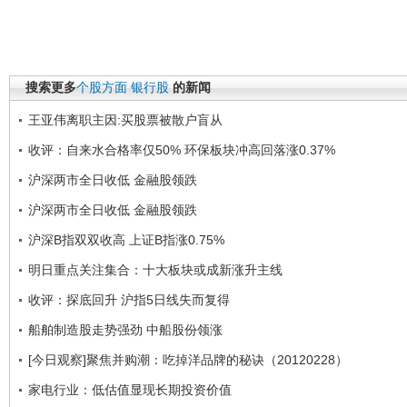
搜索更多
个股方面
银行股
的新闻
王亚伟离职主因:买股票被散户盲从
收评：自来水合格率仅50% 环保板块冲高回落涨0.37%
沪深两市全日收低 金融股领跌
沪深两市全日收低 金融股领跌
沪深B指双双收高 上证B指涨0.75%
明日重点关注集合：十大板块或成新涨升主线
收评：探底回升 沪指5日线失而复得
船舶制造股走势强劲 中船股份领涨
[今日观察]聚焦并购潮：吃掉洋品牌的秘诀（20120228）
家电行业：低估值显现长期投资价值