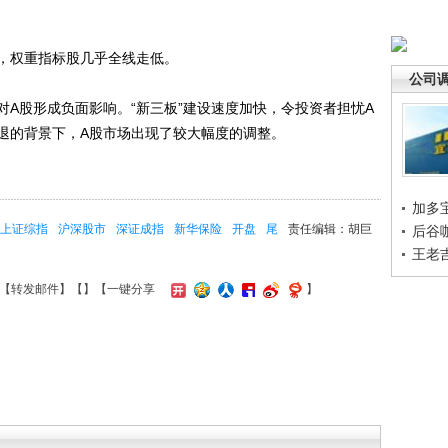
权重指标股几乎全线走低。
公司
股形成负面影响。“新三板”建设速度加快，令投资者担忧A
退的背景下，A股市场出现了较大幅度的调整。
加多
上证综指
沪深股市
深证成指
新华保险
开盘
尾
责任编辑：胡巨
后谷
王老
【
转发邮件
】【
】
【一键分享
】