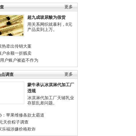
调查
更多
超九成玻尿酸为假货
用关系网织就暴利，8元
产品卖到上万。
素热牵出传销大案
账户余额一折贱卖
店用户账户被盗不作为
热点调查
更多
蒙牛承认冰淇淋代加工厂
违规
冰淇淋代加工厂天辅乳业
存脏乱差问题。
协：苹果维修条款太霸道
0元天价粽子调查
家乐福涉嫌价格欺诈