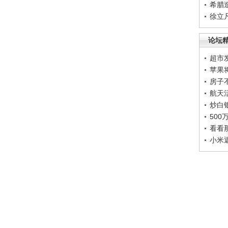
希腊
徐立
论坛
超市
苹果
房子
航天
炒白
50
看看
小米