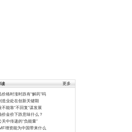
解读
更多
品价格时涨时跌有“解药”吗
制造业处在创新关键期
业不能靠“不回复”谋发展
油价金价下跌意味什么？
公关中传递的“负能量”
IMF增资能为中国带来什么