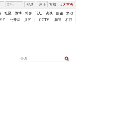
登录
注册
客服
设为首页
城
社区
微博
博客
论坛
访谈
邮箱
游戏
画片
公开课
播客
|
CCTV
频道
栏目