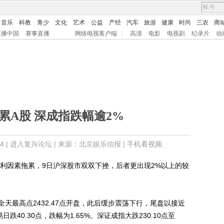
音乐
科教
青少
文化
艺术
公益
产经
汽车
旅游
健康
时尚
三农
商
直播中国
赛事直播
网络电视客户端
|
高清
电影
电视剧
纪录片
动
累A股 深成指跌幅逾2%
4 |
进入复兴论坛
| 来源：北京娱乐信报 |
手机看视频
因素拖累，9日沪深股市双双下挫，后者更出现2%以上的较
最高点2432.47点开盘，此后缓步震荡下行，尾盘以接近
日跌40.30点，跌幅为1.65%。深证成指大跌230.10点至