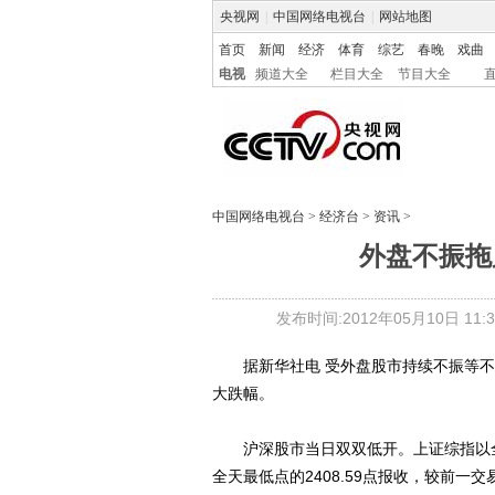
央视网
|
中国网络电视台
|
网站地图
首页
新闻
经济
体育
综艺
春晚
戏曲
电视
频道大全
栏目大全
节目大全
中国网络电视台
>
经济台
>
资讯
>
外盘不振拖
发布时间:2012年05月10日 11:3
据新华社电 受外盘股市持续不振等不利
大跌幅。
沪深股市当日双双低开。上证综指以全天
全天最低点的2408.59点报收，较前一交易