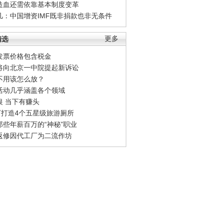
造血还需依靠基本制度变革
凡：中国增资IMF既非捐款也非无条件
精选
更多
发票价格包含税金
将向北京一中院提起新诉讼
不用该怎么放？
活动几乎涵盖各个领域
银 当下有赚头
0万打造4个五星级旅游厕所
那些年薪百万的“神秘”职业
返修因代工厂为二流作坊