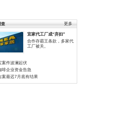
调查
更多
宜家代工厂成“弃妇”
合作存霸王条款，多家代
工厂被关。
宝案件波澜起伏
咖啡企业资金告急
吉案最迟7月底有结果