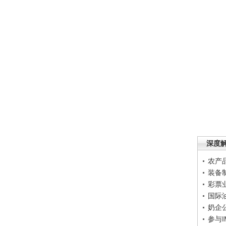
深度
农产
装备
彩票
国际
奶企
参与