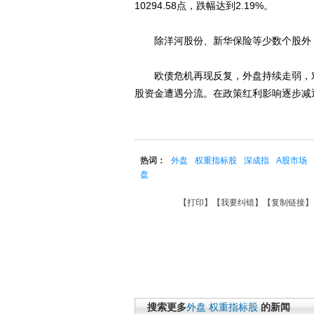
10294.58点，跌幅达到2.19%。
除洋河股份、新华保险等少数个股外，
欧债危机再现反复，外盘持续走弱，对A
股资金遭遇分流。在政策红利影响逐步减
热词：
外盘
权重指标股
深成指
A股市场
盘
【
打印
】【
我要纠错
】【
复制链接
】
搜索更多
外盘
权重指标股
的新闻