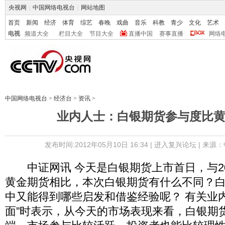
央视网
|
中国网络电视台
|
网站地图
首页
新闻
经济
体育
综艺
春晚
戏曲
音乐
科教
青少
文化
艺术
电视
频道大全
栏目大全
节目大全
直播中国
赛事直播
网络
中国网络电视台
>
经济台
>
资讯
>
业内人士：白银期货参与度比
发布时间:2012年05月10日 16:34 |
进入复兴论坛
| 来源：
中证网讯 今天是白银期货上市首日，与20
黄金期货相比，本次白银期货有什么不同？
中又能得到哪些启发和借鉴经验呢？ 有关业
面”时表示，从今天的市场表现来看，白银期