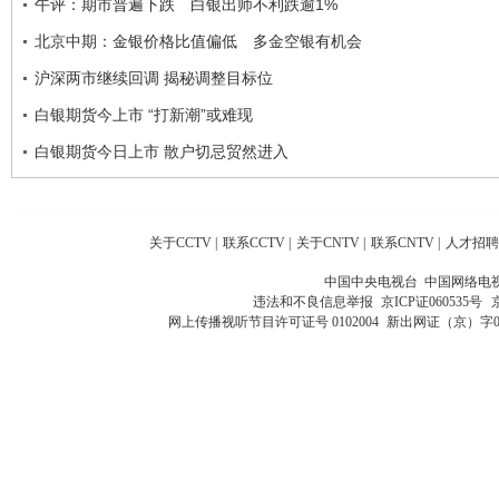
午评：期市普遍下跌 白银出师不利跌逾1%
北京中期：金银价格比值偏低 多金空银有机会
沪深两市继续回调 揭秘调整目标位
白银期货今上市 “打新潮”或难现
白银期货今日上市 散户切忌贸然进入
关于CCTV
|
联系CCTV
|
关于CNTV
|
联系CNTV
|
人才招聘
中国中央电视台 中国网络电
违法和不良信息举报
京ICP证060535号
网上传播视听节目许可证号 0102004
新出网证（京）字0