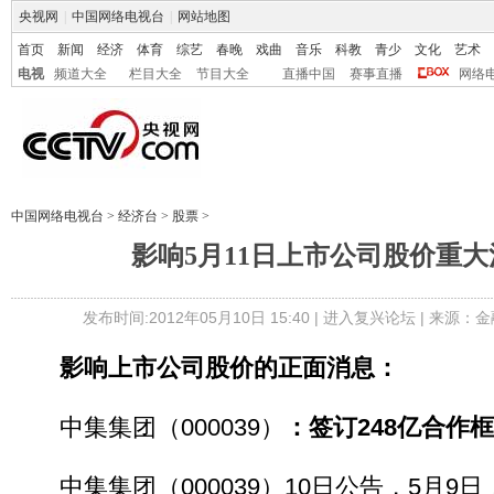
央视网
|
中国网络电视台
|
网站地图
首页
新闻
经济
体育
综艺
春晚
戏曲
音乐
科教
青少
文化
艺术
电视
频道大全
栏目大全
节目大全
直播中国
赛事直播
网络
中国网络电视台
>
经济台
>
股票
>
影响5月11日上市公司股价重
发布时间:2012年05月10日 15:40 |
进入复兴论坛
| 来源：金
影响上市公司股价的正面消息：
中集集团（000039）
：签订248亿合作
中集集团（000039）10日公告，5月9