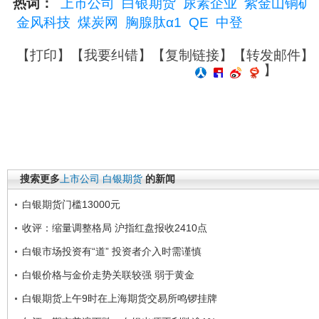
热词：
上市公司
白银期货
尿素企业
紫金山铜矿
金风科技
煤炭网
胸腺肽α1
QE
中登
【
打印
】【
我要纠错
】【
复制链接
】【
转发邮件
】
】
搜索更多
上市公司
白银期货
的新闻
白银期货门槛13000元
收评：缩量调整格局 沪指红盘报收2410点
白银市场投资有“道” 投资者介入时需谨慎
白银价格与金价走势关联较强 弱于黄金
白银期货上午9时在上海期货交易所鸣锣挂牌