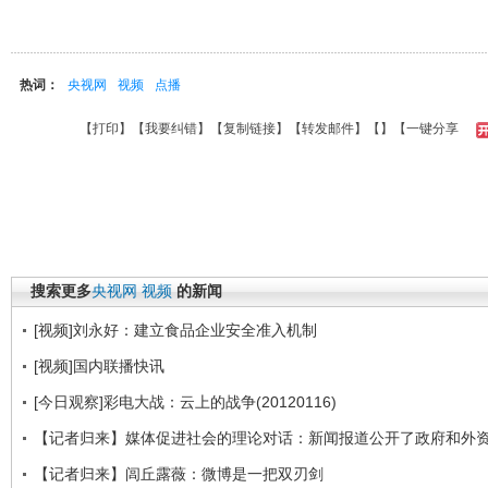
热词：
央视网
视频
点播
【
打印
】【
我要纠错
】【
复制链接
】【
转发邮件
】【
】
【一键分享
搜索更多
央视网
视频
的新闻
[视频]刘永好：建立食品企业安全准入机制
[视频]国内联播快讯
[今日观察]彩电大战：云上的战争(20120116)
【记者归来】媒体促进社会的理论对话：新闻报道公开了政府和外
【记者归来】闾丘露薇：微博是一把双刃剑