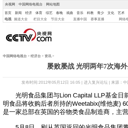
央视网
|
中国网络电视台
|
网站地图
首页
新闻
经济
体育
综艺
春晚
戏曲
音乐
科教
青少
文化
艺术
电视
频道大全
栏目大全
节目大全
直播中国
赛事直播
网络
中国网络电视台
>
经济台
>
资讯
>
屡败屡战 光明两年7次海
发布时间:2012年05月12日 16:05 |
进入复兴论坛
| 来源：中
光明食品集团与Lion Capital LLP基
明食品将收购后者所持的Weetabix(维他麦) 60
是一家总部在英国的谷物类食品制造商，主
5月8日，刚从英国返回的光明食品集团董