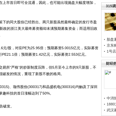
上市首日即可全流通，因此，也可能出现抛盘大幅度增加，
315
下的同大股份已经胜出。两只新股虽然最终确定的发行市盈
适用新政的浙江美大最终募资额却未满预期募集资金；而适用旧政
。
胎盘
京东
/股，对应PE为25.95倍；预期募资5.0015亿元，实际募资
1号
PE21.1倍；预期募资1.42亿元，实际募资2.553亿元。
财经
所“严格”的炒新制度压阵，但5月至今上市的9只新股，不
现破发的情况，重现了新股不败的格局。
5)、珈伟股份(300317)和晶盛机电(300316)均触及了深圳
掌趣科技的首日涨幅达到了50%。
中消
188
告破发。
武汉