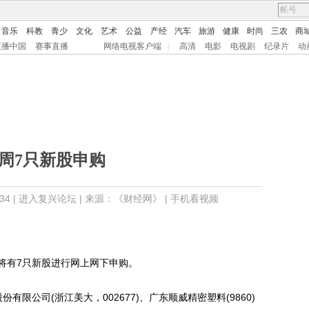
音乐
科教
青少
文化
艺术
公益
产经
汽车
旅游
健康
时尚
三农
商
直播中国
赛事直播
网络电视客户端
|
高清
电影
电视剧
纪录片
动
周7只新股申购
4 |
进入复兴论坛
| 来源：《财经网》 |
手机看视频
将有7只新股进行网上网下申购。
公司(浙江美大，002677)、广东顺威精密塑料(9860)