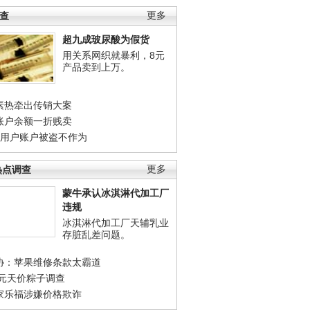
调查
更多
超九成玻尿酸为假货
用关系网织就暴利，8元
产品卖到上万。
素热牵出传销大案
账户余额一折贱卖
店用户账户被盗不作为
热点调查
更多
蒙牛承认冰淇淋代加工厂
违规
冰淇淋代加工厂天辅乳业
存脏乱差问题。
协：苹果维修条款太霸道
0元天价粽子调查
家乐福涉嫌价格欺诈