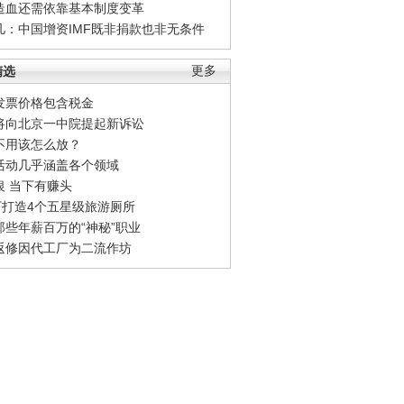
造血还需依靠基本制度变革
凡：中国增资IMF既非捐款也非无条件
精选
更多
发票价格包含税金
将向北京一中院提起新诉讼
不用该怎么放？
活动几乎涵盖各个领域
银 当下有赚头
0万打造4个五星级旅游厕所
那些年薪百万的“神秘”职业
返修因代工厂为二流作坊