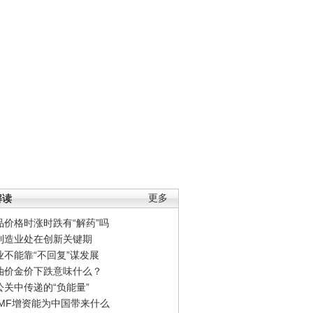
解读
更多
品价格时涨时跌有“解药”吗
制造业处在创新关键期
业不能靠“不回复”谋发展
油价金价下跌意味什么？
公关中传递的“负能量”
IMF增资能为中国带来什么