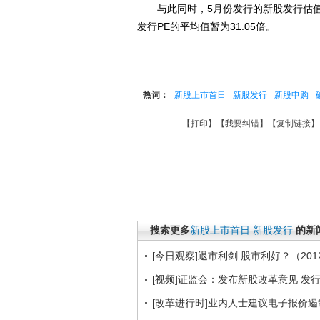
与此同时，5月份发行的新股发行估值较4
发行PE的平均值暂为31.05倍。
热词：
新股上市首日
新股发行
新股申购
【
打印
】【
我要纠错
】【
复制链接
】
搜索更多
新股上市首日
新股发行
的新
[今日观察]退市利剑 股市利好？（2012
[视频]证监会：发布新股改革意见 发
[改革进行时]业内人士建议电子报价