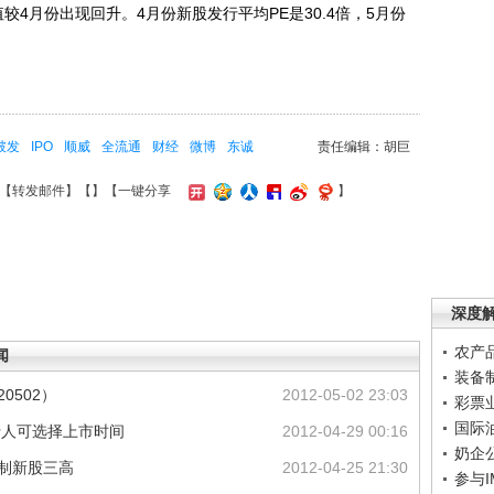
月份出现回升。4月份新股发行平均PE是30.4倍，5月份
破发
IPO
顺威
全流通
财经
微博
东诚
责任编辑：胡巨
【
转发邮件
】【
】
【一键分享
】
深度
农产
闻
装备
0502）
2012-05-02 23:03
彩票
国际
行人可选择上市时间
2012-04-29 00:16
奶企
遏制新股三高
2012-04-25 21:30
参与