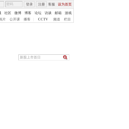
登录
注册
客服
设为首页
城
社区
微博
博客
论坛
访谈
邮箱
游戏
画片
公开课
播客
|
CCTV
频道
栏目