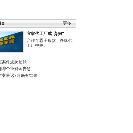
调查
更多
宜家代工厂成“弃妇”
合作存霸王条款，多家代
工厂被关。
宝案件波澜起伏
咖啡企业资金告急
吉案最迟7月底有结果