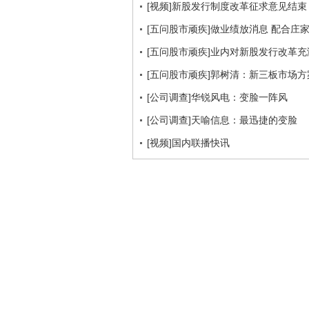
[视频]新股发行制度改革征求意见结
[五问股市顽疾]做业绩放消息 配合庄
[五问股市顽疾]业内对新股发行改革充
[五问股市顽疾]郭树清：新三板市场
[公司调查]华锐风电：变脸一阵风
[公司调查]天喻信息：最迅捷的变脸
[视频]国内联播快讯