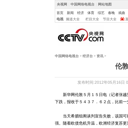
央视网
|
中国网络电视台
|
网站地图
首页
新闻
经济
体育
综艺
春晚
戏曲
电视
频道大全
栏目大全
节目大全
中国网络电视台
>
经济台
>
资讯
>
伦
发布时间:2012年05月16日 05
新华网伦敦５月１５日电（记者张越男
下跌，报收于５４３７．６２点，比前一
当天希腊组阁谈判宣告失败，该国可能
强。随着欧债危机升温，欧洲经济复苏更