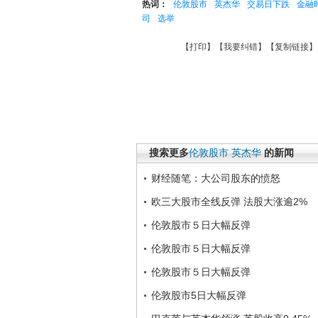
热词：
伦敦股市
英杰华
交易日下跌
金融
司
选举
【
打印
】【
我要纠错
】【
复制链接
】
搜索更多
伦敦股市
英杰华
的新闻
财经随笔：大公司股东的愤怒
欧三大股市全线反弹 法股大涨逾2%
伦敦股市５日大幅反弹
伦敦股市５日大幅反弹
伦敦股市５日大幅反弹
伦敦股市5日大幅反弹