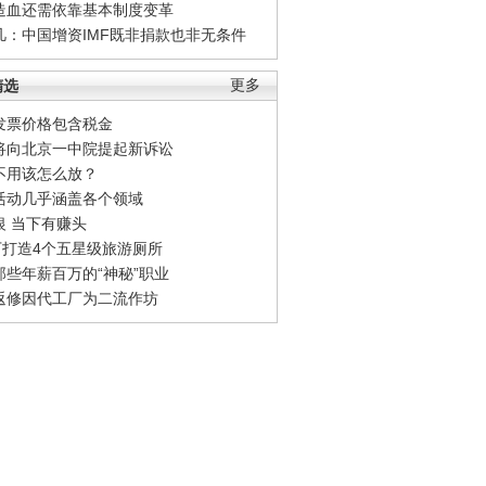
造血还需依靠基本制度变革
凡：中国增资IMF既非捐款也非无条件
精选
更多
发票价格包含税金
将向北京一中院提起新诉讼
不用该怎么放？
活动几乎涵盖各个领域
银 当下有赚头
0万打造4个五星级旅游厕所
那些年薪百万的“神秘”职业
返修因代工厂为二流作坊