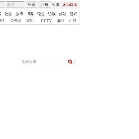
登录
注册
客服
设为首页
城
社区
微博
博客
论坛
访谈
邮箱
游戏
画片
公开课
播客
|
CCTV
频道
栏目