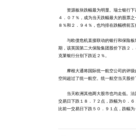
资源板块跌幅最为明显。瑞士银行下调
４．０７％，成为当天跌幅最大的股票之
８％和２．９４％，也均排在跌幅榜前五
与欧债危机直接联动的银行和保险板块
期，该英国第二大保险集团股价下跌２．
克莱银行分别下跌近２％。
摩根大通将国际统一航空公司的评级由“
空间超过了统一航空。统一航空当天股价
当天欧洲其他两大股市也均走低。法国
交易日下跌１８．７２点，跌幅为０．６
比前一交易日下跌５０．９１点，跌幅为