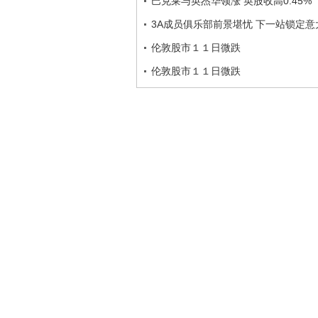
巴克莱与英杰华领涨 英股收高0.45%
3A成员俱乐部前景堪忧 下一站锁定意
伦敦股市１１日微跌
伦敦股市１１日微跌