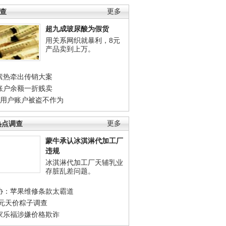
调查
更多
超九成玻尿酸为假货
用关系网织就暴利，8元
产品卖到上万。
素热牵出传销大案
账户余额一折贱卖
店用户账户被盗不作为
热点调查
更多
蒙牛承认冰淇淋代加工厂
违规
冰淇淋代加工厂天辅乳业
存脏乱差问题。
协：苹果维修条款太霸道
0元天价粽子调查
家乐福涉嫌价格欺诈