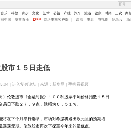
音乐
科教
青少
文化
艺术
公益
产经
汽车
旅游
健康
时尚
三农
商
直播中国
赛事直播
网络电视客户端
|
高清
电影
电视剧
纪录片
动
敦股市１５日走低
:04 |
进入复兴论坛
| 来源：新华网 |
手机看视频
）伦敦股市《金融时报》１００种股票平均价格指数１５日
交易日下跌２７．９点，跌幅为０．５１％。
将在下个月举行选举，市场对希腊将退出欧元区的预期增
显遥遥无期。伦敦股市再次下探至今年来的最低点。