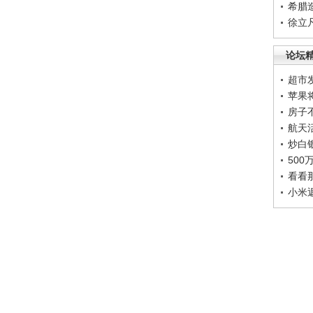
希腊
徐立
论坛
超市
苹果
房子
航天
炒白
50
看看
小米