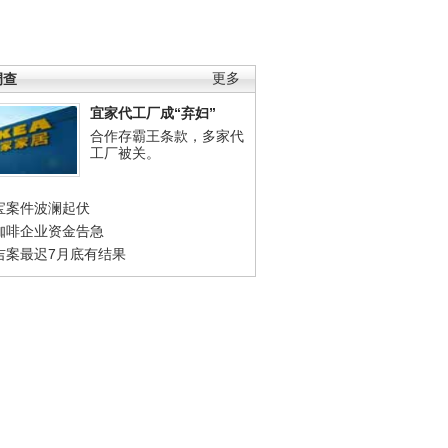
调查
更多
宜家代工厂成“弃妇”
合作存霸王条款，多家代
工厂被关。
宝案件波澜起伏
咖啡企业资金告急
吉案最迟7月底有结果