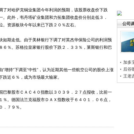
了对哈萨克铜业集团今年利润的预期，该股票收盘价下跌
一。此外，韦丹塔矿业集团和力拓集团收盘价分别走低３．
公司
位。资源板块今年以来已下跌２０％左右。
如期走低。由于美林银行下调了对英杰华保险公司的利润预
８６％。苏格拉皇家银行股价下跌２．３３％，莱斯银行和巴
加多
后谷
增持”下调至“中性”，认为近期其他一些航空公司的股价上涨
王老
下跌近６％，成为市场最大输家。
巴黎股市ＣＡＣ４０指数以３０３９．２７点报收，比前一
１％。德国法兰克福股市ＤＡＸ指数收于６４０１．０６点，
０．７９％。