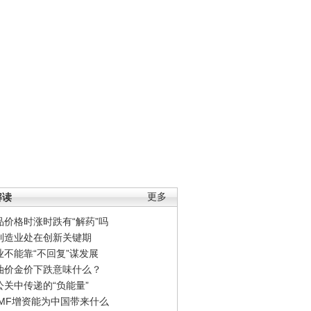
解读
更多
品价格时涨时跌有“解药”吗
制造业处在创新关键期
业不能靠“不回复”谋发展
油价金价下跌意味什么？
公关中传递的“负能量”
IMF增资能为中国带来什么