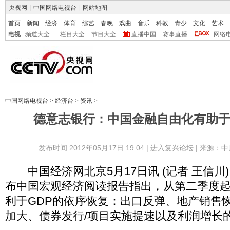
央视网
|
中国网络电视台
|
网站地图
首页
新闻
经济
体育
综艺
春晚
戏曲
音乐
科教
青少
文化
艺术
电视
频道大全
栏目大全
节目大全
直播中国
赛事直播
网络
中国网络电视台
>
经济台
>
资讯
>
德意志银行：中国金融自由化有助
发布时间:2012年05月17日 19:04 |
进入复兴论坛
| 来源：中
中国经济网北京5月17日讯 (记者 王信川
布中国宏观经济阅读报告指出，从第二季度
利于GDP的依序恢复：出口反弹、地产销售
加大、债券发行/项目实施提速以及利润增长