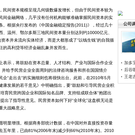
民间资本规模呈现几何级数爆发增长，但由于民间资本较为
民间金融网络，几乎没有任何机构能够准确掌握民间资本的实
公司
。根据央行发布的《中国金融稳定报告(2011)》，经过几十
、温州、鄂尔多斯三地民间资本量分别达到约10000亿元、
大的资本并未流向实体经济，而是大都形成了“以钱生钱”的自我循
狂的高利贷等经济金融乱象并发而生。
表示，将鼓励在资本总量、人才结构、产业与国际合作企业
加多
后谷
”，并给予民营企业全面周到的法律咨询服务和所在国国情介
王老
企“走出去”的实施细则也将很快出台。此前，在2010年5月
健康发展的若干意见》中明确指出，要“鼓励和引导民营企业积
、培育民营跨国企业和国际知名品牌、支持组成联合体“抱团出
提出了指导性意见。民营资本如何下好“全球化”这盘棋无论是
重大战略意义。
明显增强。根据商务部统计数据，在中国对外直接投资存量
，已由81%(2006年末)减少到66%(2010年末)。2010