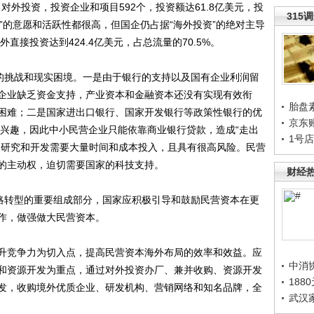
了对外投资，投资企业和项目592个，投资额达61.8亿美元，投
315
出海”的意愿和活跃性都很高，但国企仍占据“海外投资”的绝对主导
直接投资达到424.4亿美元，占总流量的70.5%。
的挑战和现实困境。一是由于银行的支持以及国有企业利润留
企业缺乏资金支持，产业资本和金融资本还没有实现有效衔
胎盘
困难；二是国家进出口银行、国家开发银行等政策性银行的优
京东
感兴趣，因此中小民营企业只能依靠商业银行贷款，造成“走出
1号
的研究和开发需要大量时间和成本投入，且具有很高风险。民营
的主动权，迫切需要国家的科技支持。
财经
略转型的重要组成部分，国家应积极引导和鼓励民营资本在更
作，做强做大民营资本。
竞争力为切入点，提高民营资本海外布局的效率和效益。应
中消
和资源开发为重点，通过对外投资办厂、兼并收购、资源开发
188
发，收购境外优质企业、研发机构、营销网络和知名品牌，全
武汉