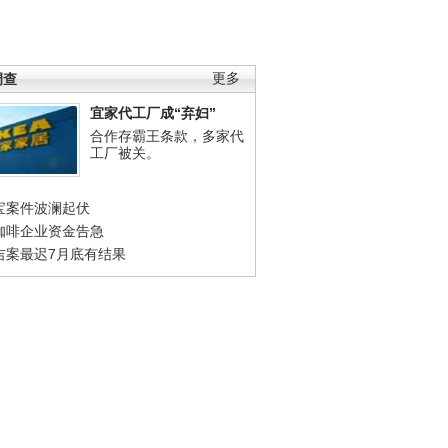
调查
更多
宜家代工厂成“弃妇”
合作存霸王条款，多家代
工厂被关。
宝案件波澜起伏
咖啡企业资金告急
吉案最迟7月底有结果