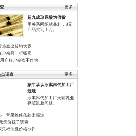
调查
更多
超九成玻尿酸为假货
用关系网织就暴利，8元
产品卖到上万。
素热牵出传销大案
账户余额一折贱卖
店用户账户被盗不作为
热点调查
更多
蒙牛承认冰淇淋代加工厂
违规
冰淇淋代加工厂天辅乳业
存脏乱差问题。
协：苹果维修条款太霸道
0元天价粽子调查
家乐福涉嫌价格欺诈