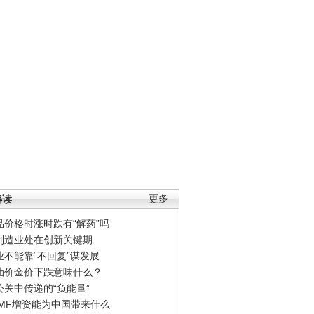
解读
更多
品价格时涨时跌有“解药”吗
制造业处在创新关键期
业不能靠“不回复”谋发展
油价金价下跌意味什么？
公关中传递的“负能量”
IMF增资能为中国带来什么