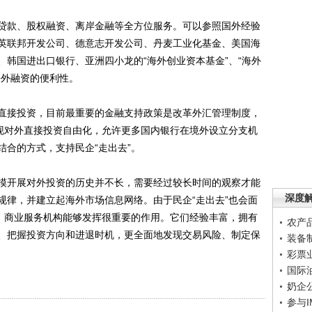
款、股权融资、离岸金融等全方位服务。可以参照国外经验
英联邦开发公司、德意志开发公司、丹麦工业化基金、美国海
韩国进出口银行、亚洲四小龙的“海外创业资本基金”、“海外
海外融资的便利性。
接投资，目前最重要的金融支持政策是改革外汇管理制度，
实现对外直接投资自由化，允许更多国内银行在境外设立分支机
合的方式，支持民企“走出去”。
开展对外投资的历史并不长，需要经过较长时间的观察才能
深度
规律，并建立起海外市场信息网络。由于民企“走出去”也会面
面，商业服务机构能够发挥很重要的作用。它们经验丰富，拥有
农产
、把握投资方向和进退时机，更全面地发现交易风险、制定保
装备
彩票
国际
奶企
参与