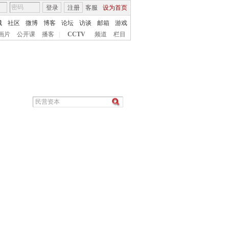
登录
注册
客服
设为首页
城
社区
微博
博客
论坛
访谈
邮箱
游戏
画片
公开课
播客
|
CCTV
频道
栏目