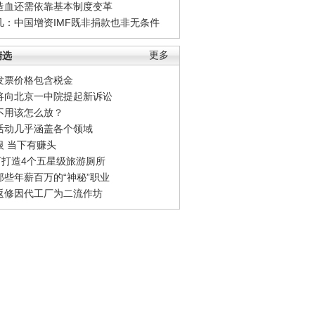
造血还需依靠基本制度变革
凡：中国增资IMF既非捐款也非无条件
精选
更多
发票价格包含税金
将向北京一中院提起新诉讼
不用该怎么放？
活动几乎涵盖各个领域
银 当下有赚头
0万打造4个五星级旅游厕所
那些年薪百万的“神秘”职业
返修因代工厂为二流作坊