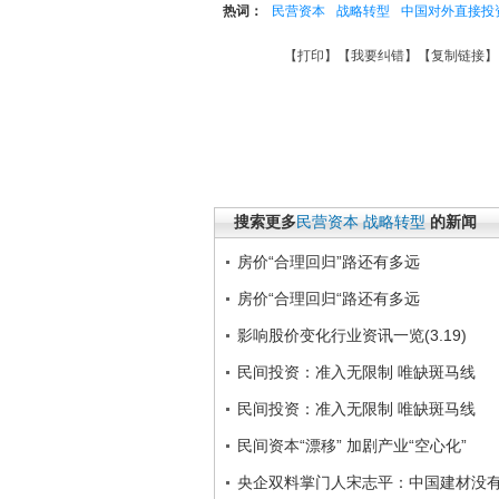
热词：
民营资本
战略转型
中国对外直接投
【
打印
】【
我要纠错
】【
复制链接
】
搜索更多
民营资本
战略转型
的新闻
房价“合理回归”路还有多远
房价“合理回归“路还有多远
影响股价变化行业资讯一览(3.19)
民间投资：准入无限制 唯缺斑马线
民间投资：准入无限制 唯缺斑马线
民间资本“漂移” 加剧产业“空心化”
央企双料掌门人宋志平：中国建材没有