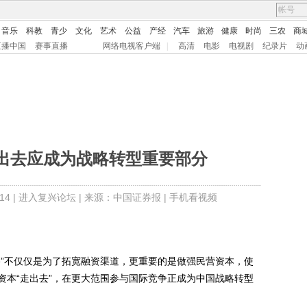
音乐
科教
青少
文化
艺术
公益
产经
汽车
旅游
健康
时尚
三农
商
直播中国
赛事直播
网络电视客户端
|
高清
电影
电视剧
纪录片
动
出去应成为战略转型重要部分
4 |
进入复兴论坛
| 来源：中国证券报 |
手机看视频
”不仅仅是为了拓宽融资渠道，更重要的是做强民营资本，使
资本“走出去”，在更大范围参与国际竞争正成为中国战略转型