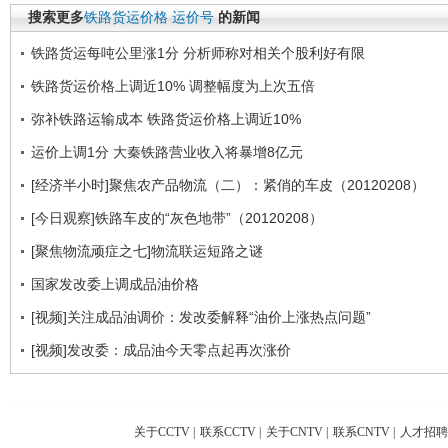
搜索更多
铁路货运价格
运价号
的新闻
铁路货运每吨公里涨1分 分析师称对相关个股利好有限
铁路货运价格上调近10% 调整幅度为上次五倍
弥补铁路运输成本 铁路货运价格上调近10%
运价上调1分 大秦铁路营业收入将暴增8亿元
[经济半小时]聚焦农产品物流（二）：紧俏的车皮（20120208）
[今日观察]铁路车皮的“灰色地带”（20120208）
[聚焦物流顽症之七]物流联运短路之谜
国家发改委上调成品油价格
[视频]关注成品油调价：发改委解释“油价上涨热点问题”
[视频]发改委：成品油今天零点起再次涨价
关于CCTV
|
联系CCTV
|
关于CNTV
|
联系CNTV
|
人才招聘