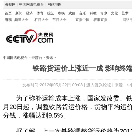
央视网
|
中国网络电视台
|
网站地图
首页
新闻
经济
体育
综艺
春晚
戏曲
音乐
科教
青少
文化
艺术
电视
频道大全
栏目大全
节目大全
直播中国
赛事直播
网络
中国网络电视台
>
经济台
>
资讯
>
铁路货运价上涨近一成 影响终
发布时间:2012年05月22日 09:08 |
进入复兴论坛
| 来源：中
为了弥补运输成本上涨，国家发改委、铁道部
月20日起，调整铁路货运价格，货物平均运
分钱，涨幅达到9.5%。
据了解，上一次铁路调整货运价格为2011