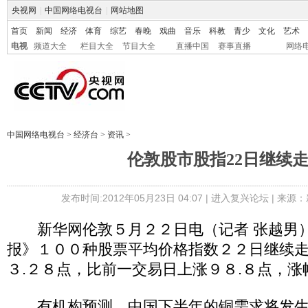
央视网
|
中国网络电视台
|
网站地图
首页
新闻
经济
体育
综艺
春晚
戏曲
音乐
科教
青少
文化
艺术
电视
频道大全
栏目大全
节目大全
直播中国
赛事直播
网络
中国网络电视台
>
经济台
>
资讯
>
伦敦股市股指22日继续
发布时间:2012年05月23日 04:07 |
进入复兴论坛
| 来源：
新华网伦敦５月２２日电（记者 张越男）
报》１００种股票平均价格指数２２日继续
３.２８点，比前一交易日上涨９８.８点，
有机构预测，中国下半年的铜需求将发生