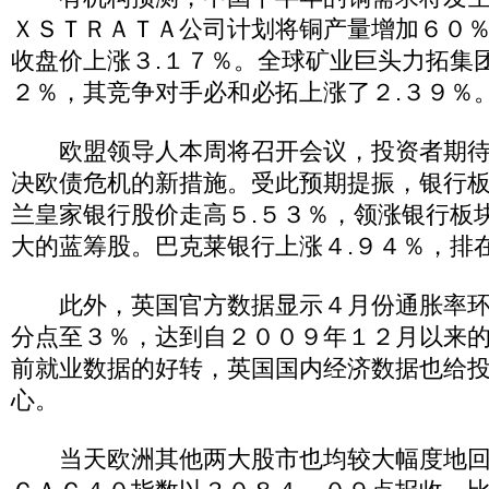
ＸＳＴＲＡＴＡ公司计划将铜产量增加６０
收盘价上涨３.１７％。全球矿业巨头力拓集团
２％，其竞争对手必和必拓上涨了２.３９％
欧盟领导人本周将召开会议，投资者期待
决欧债危机的新措施。受此预期提振，银行
兰皇家银行股价走高５.５３％，领涨银行板
大的蓝筹股。巴克莱银行上涨４.９４％，排
此外，英国官方数据显示４月份通胀率环比
分点至３％，达到自２００９年１２月以来
前就业数据的好转，英国国内经济数据也给
心。
当天欧洲其他两大股市也均较大幅度地回