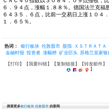
ＣＡＣ４０指数以３０８４．０９点报收，
６．９４点，涨幅１.８８％。德国法兰克福
６４３５．６点，比前一交易日上涨１０４
１．６５％。
热词：
银行板块
伦敦股市
股指
ＸＳＴＲＡＴＡ
金融时报
投资者
涨幅榜
矿业巨头
苏格兰皇家银
【
打印
】【
我要纠错
】【
复制链接
】【
转发邮件
】
】
搜索更多
银行板块
伦敦股市
的新闻