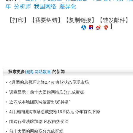
年
分析师
我国网络
差异化
【
打印
】【
我要纠错
】【
复制链接
】【
转发邮件
】
】
搜索更多
团购
网站数量
的新闻
4月团购总额环比降2.4% 疲软状态显现市场
调查显示：前十大团购网站瓜分九成蛋糕
近四成本地团购网运营出现“异常”
4月国内团购市场总成交额16.9亿元 今年首次下降
团购行业洗牌加剧 风投由热变冷
前十大团购网站瓜分九成蛋糕