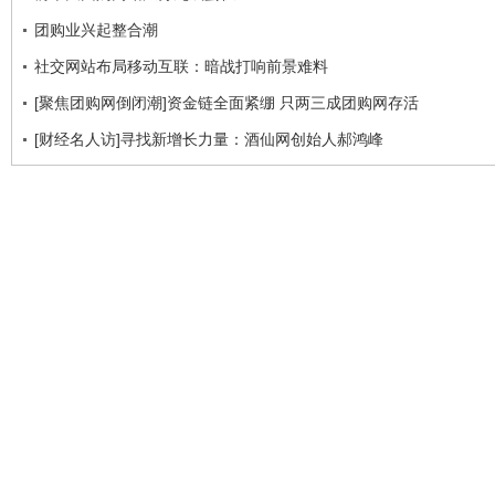
团购业兴起整合潮
社交网站布局移动互联：暗战打响前景难料
[聚焦团购网倒闭潮]资金链全面紧绷 只两三成团购网存活
[财经名人访]寻找新增长力量：酒仙网创始人郝鸿峰