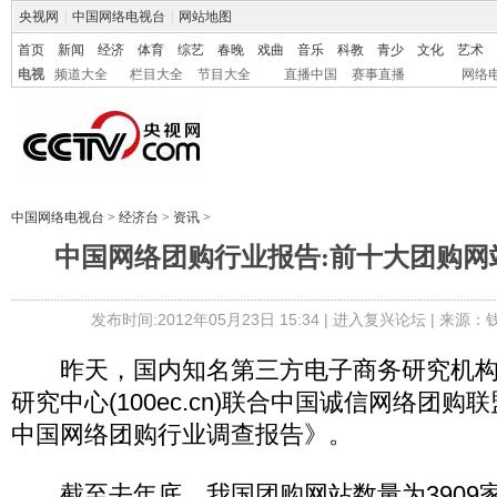
央视网
|
中国网络电视台
|
网站地图
首页
新闻
经济
体育
综艺
春晚
戏曲
音乐
科教
青少
文化
艺术
电视
频道大全
栏目大全
节目大全
直播中国
赛事直播
网络
中国网络电视台
>
经济台
>
资讯
>
中国网络团购行业报告:前十大团购网
发布时间:2012年05月23日 15:34 |
进入复兴论坛
| 来源：
昨天，国内知名第三方电子商务研究机构
研究中心(100ec.cn)联合中国诚信网络团购
中国网络团购行业调查报告》。
截至去年底，我国团购网站数量为3909家，