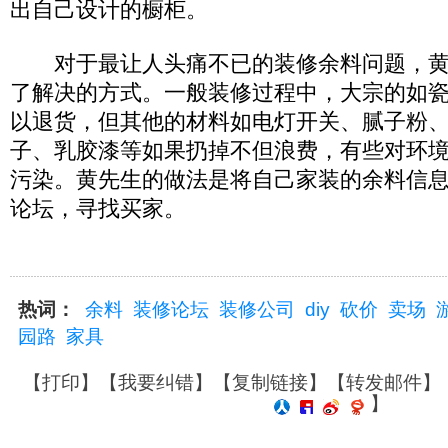
出自己设计的橱柜。
对于最让人头痛不已的装修余料问题，黄
了解决的方式。一般装修过程中，大宗的如
以退货，但其他的材料如电灯开关、腻子粉
子、乳胶漆等如果扔掉不但浪费，有些对环
污染。黄先生的做法是将自己家装的余料信
论坛，寻找买家。
热词：
余料
装修论坛
装修公司
diy
砍价
卖场
园路
家具
【
打印
】【
我要纠错
】【
复制链接
】【
转发邮件
】
】