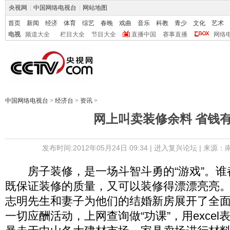
央视网
|
中国网络电视台
|
网站地图
首页
新闻
经济
体育
综艺
春晚
戏曲
音乐
科教
青少
文化
艺术
电视
频道大全
栏目大全
节目大全
直播中国
赛事直播
网络
中国网络电视台
>
经济台
>
资讯
>
网上叫卖装修余料 省钱
发布时间:2012年05月24日 09:34 |
进入复兴论坛
| 来源：
房子装修，是一场斗智斗勇的“游戏”。谁
既保证装修的质量，又可以装修得漂漂亮亮。
志明先生和妻子为他们的结婚新房展开了全
一切应酬活动，上网查询做“功课”，用exce