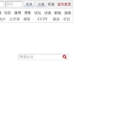
登录
注册
客服
设为首页
城
社区
微博
博客
论坛
访谈
邮箱
游戏
画片
公开课
播客
|
CCTV
频道
栏目