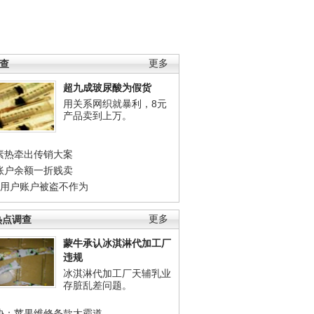
调查
更多
超九成玻尿酸为假货
用关系网织就暴利，8元
产品卖到上万。
素热牵出传销大案
账户余额一折贱卖
店用户账户被盗不作为
热点调查
更多
蒙牛承认冰淇淋代加工厂
违规
冰淇淋代加工厂天辅乳业
存脏乱差问题。
协：苹果维修条款太霸道