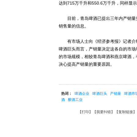
达到715万千升和550.6万千升，同样
目前，青岛啤酒已提出三年内产销量突破
销售量的信息。
有市场人士向《经济参考报》记者介绍
啤酒巨头而言，产销量决定这各自的市场地
的市场规模，相较青岛啤酒和燕京啤酒，
决心提高产销量的重要原因。
热词：
啤酒企业
啤酒巨头
产销量
啤酒市
酒
酿酒工业
【
打印
】【
我要纠错
】【
复制链接
】