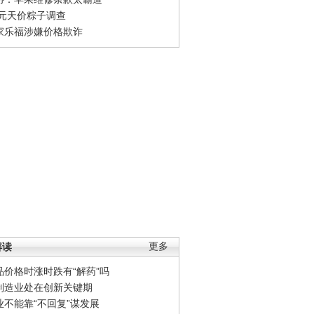
0元天价粽子调查
家乐福涉嫌价格欺诈
解读
更多
品价格时涨时跌有“解药”吗
制造业处在创新关键期
业不能靠“不回复”谋发展