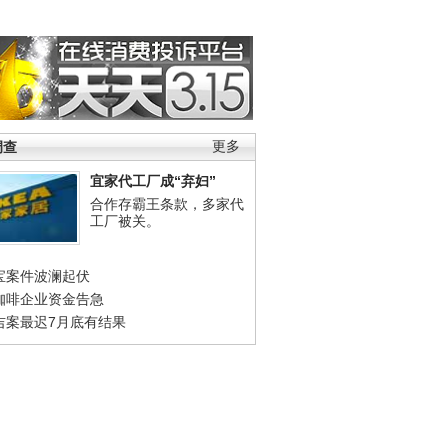
调查
更多
宜家代工厂成“弃妇”
合作存霸王条款，多家代
工厂被关。
宝案件波澜起伏
咖啡企业资金告急
吉案最迟7月底有结果