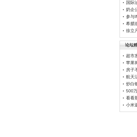
国际
奶企
参与
希腊
徐立
论坛
超市
苹果
房子
航天
炒白
50
看看
小米