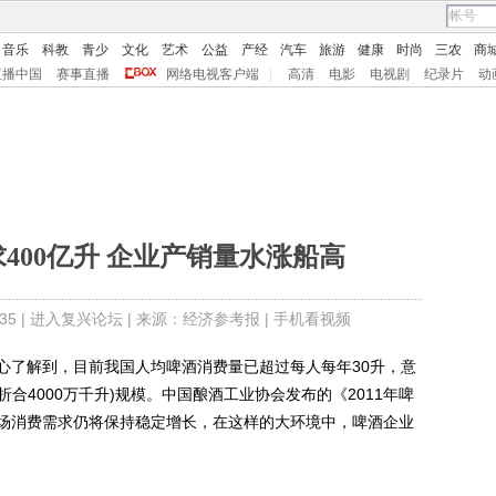
音乐
科教
青少
文化
艺术
公益
产经
汽车
旅游
健康
时尚
三农
商
直播中国
赛事直播
网络电视客户端
|
高清
电影
电视剧
纪录片
动
400亿升 企业产销量水涨船高
5 |
进入复兴论坛
| 来源：经济参考报 |
手机看视频
了解到，目前我国人均啤酒消费量已超过每人每年30升，意
折合4000万千升)规模。中国酿酒工业协会发布的《2011年啤
场消费需求仍将保持稳定增长，在这样的大环境中，啤酒企业