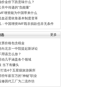
油价金价下跌意味什么？
公关中传递的“负能量”
IMF增资能为中国带来什么
造血还需依靠基本制度变革
凡：中国增资IMF既非捐款也非无条件
精选
更多
发票价格包含税金
将向北京一中院提起新诉讼
不用该怎么放？
活动几乎涵盖各个领域
银 当下有赚头
0万打造4个五星级旅游厕所
那些年薪百万的“神秘”职业
返修因代工厂为二流作坊