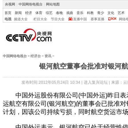
央视网
|
中国网络电视台
|
网站地图
首页
新闻
经济
体育
综艺
春晚
戏曲
音乐
科教
青少
文化
艺术
电视
频道大全
栏目大全
节目大全
直播中国
赛事直播
网络
中国网络电视台
>
经济台
>
资讯
>
银河航空董事会批准对银河
发布时间:2012年05月24日 10:34 |
进入复兴论坛
| 来源：云
中国外运股份有限公司(中国外运)昨日表
运航空有限公司(银河航空)的董事会已批准
计划，因该公司持续亏损，同时航空货运市
中国外运表示，银河航空已处于经营性停航期，