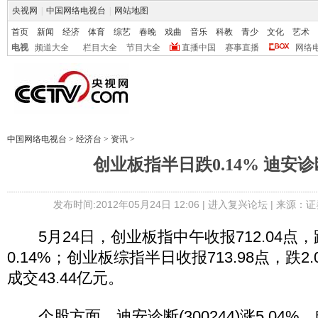
央视网
|
中国网络电视台
|
网站地图
首页
新闻
经济
体育
综艺
春晚
戏曲
音乐
科教
青少
文化
艺术
电视
频道大全
栏目大全
节目大全
直播中国
赛事直播
网络
中国网络电视台
>
经济台
>
资讯
>
创业板指半日跌0.14% 迪安诊
发布时间:2012年05月24日 12:06 |
进入复兴论坛
| 来源：证
5月24日，创业板指中午收报712.04点，跌
0.14%；创业板综指半日收报713.98点，跌2.
成交43.44亿元。
个股方面，迪安诊断(300244)涨5.04%，电