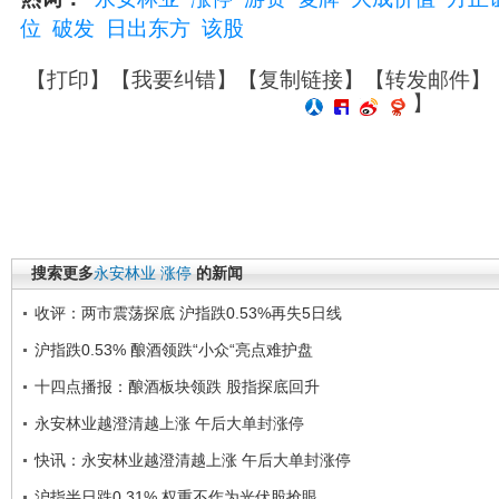
位
破发
日出东方
该股
【
打印
】【
我要纠错
】【
复制链接
】【
转发邮件
】
】
搜索更多
永安林业
涨停
的新闻
收评：两市震荡探底 沪指跌0.53%再失5日线
沪指跌0.53% 酿酒领跌“小众“亮点难护盘
十四点播报：酿酒板块领跌 股指探底回升
永安林业越澄清越上涨 午后大单封涨停
快讯：永安林业越澄清越上涨 午后大单封涨停
沪指半日跌0.31% 权重不作为光伏股抢眼