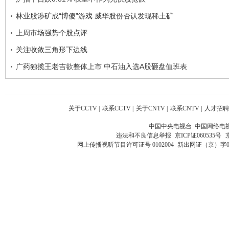
林业股涉矿成“博傻”游戏 威华股份否认发现稀土矿
上周市场强势个股点评
关注收敛三角形下边线
广药独揽王老吉欲整体上市 中石油入选A股砸盘值班表
关于CCTV
|
联系CCTV
|
关于CNTV
|
联系CNTV
|
人才招聘
中国中央电视台 中国网络电
违法和不良信息举报
京ICP证060535号
网上传播视听节目许可证号 0102004
新出网证（京）字0