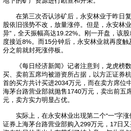
地下的矿产资源进行勘查和开采。
在第三次否认涉矿后，永安林业于昨日复
股依旧强势不改，放量涨停。但是，永安林业
异”，全天振幅高达19.22%。刚一开盘，该
度接近8%。而15分钟后，永安林业就再度触及
分之前就封死涨停板。
《每日经济新闻》记者注意到，龙虎榜数
买、卖前五席均被游资所占据，以方正证券
首的买方共计买进2034万元，而在卖方席位
海茅台路营业部就抛售1740万元，卖出前五席
元，卖方实力明显占优。
实际上，在永安林业出现第二个“一”字涨停
证券上海茅台路营业部购入299万元，17日又