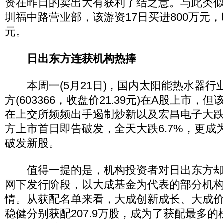
资在昨日的卖出大有获利了结之意。与此类
圳福中路营业部，该游资17日买进800万元，
元。
日出东方连获机构热捧
本周一(5月21日)，国内太阳能热水器行
方(603366，收盘价21.39元)在A股上市
在上交所频频出手遏制炒新以及宏昌电子大
方上市首日即告破发，全天大跌6.7%，更成
破发新股。
值得一提的是，机构投资者对日出东方却
网下发行阶段，以大成基金为代表的部分机
情。从获配名单来看，大成创新成长、大成
稳健分别获配207.9万股，成为了获配最多