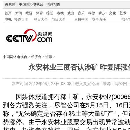
央视网
|
中国网络电视台
|
网站地图
首页
新闻
经济
体育
综艺
春晚
戏曲
音乐
科教
青少
文化
艺术
电视
频道大全
栏目大全
节目大全
直播中国
赛事直播
网络
中国网络电视台
>
经济台
>
资讯
>
永安林业三度否认涉矿 昨复牌涨
发布时间:2012年05月25日 08:08 |
进入复兴论坛
| 来源：每经网
因媒体报道拥有稀土矿，永安林业(000663
到各方强烈关注，尽管公司在5月15日、16
称，“无法确定是否存在稀土等大量矿产”，
势涨停。由于永安林业股票交易出现异常波动