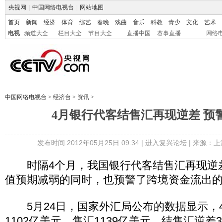
央视网
|
中国网络电视台
|
网站地图
首页
新闻
经济
体育
综艺
春晚
戏曲
音乐
科教
青少
文化
艺术
电视
频道大全
栏目大全
节目大全
直播中国
赛事直播
网络
中国网络电视台
>
经济台
>
资讯
>
4月银行代客结售汇再现逆差 预
发布时间:2012年05月25日 09:34 |
进入复兴论坛
| 来源：上
时隔4个月，我国银行代客结售汇再现逆
值预期减弱的同时，也预警了跨境资金流出
5月24日，国家外汇局公布的数据显示，
1102亿美元，售汇1139亿美元，结售汇逆差