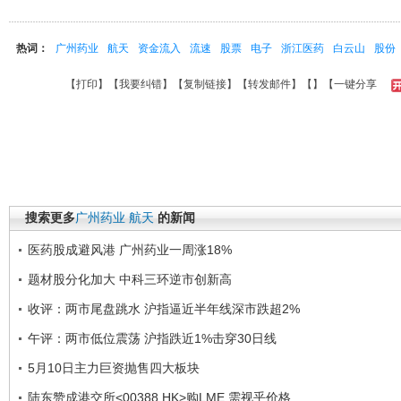
热词：
广州药业
航天
资金流入
流速
股票
电子
浙江医药
白云山
股份
【
打印
】【
我要纠错
】【
复制链接
】【
转发邮件
】【
】
【一键分享
搜索更多
广州药业
航天
的新闻
医药股成避风港 广州药业一周涨18%
题材股分化加大 中科三环逆市创新高
收评：两市尾盘跳水 沪指逼近半年线深市跌超2%
午评：两市低位震荡 沪指跌近1%击穿30日线
5月10日主力巨资抛售四大板块
陆东赞成港交所<00388.HK>购LME 需视乎价格