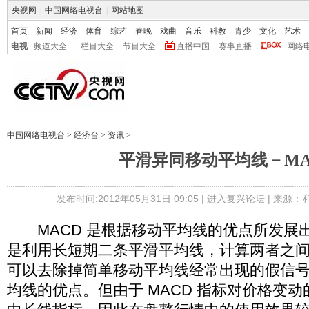
央视网
|
中国网络电视台
|
网站地图
首页
新闻
经济
体育
综艺
春晚
戏曲
音乐
科教
青少
文化
艺术
电视
频道大全
栏目大全
节目大全
直播中国
赛事直播
网络
中国网络电视台
>
经济台
>
资讯
>
平滑异同移动平均线－MA
发布时间:2012年05月31日 09:05 |
进入复兴论坛
| 来源：
MACD 是根据移动平均线的优点所发展出
是利用长短期二条平滑平均线，计算两者之
可以去除掉简单移动平均线经常出现的假信
均线的优点。但由于 MACD 指标对价格变