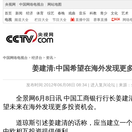
央视网
|
中国网络电视台
|
网站地图
首页
新闻
经济
体育
综艺
春晚
戏曲
音乐
科教
青少
文化
艺术
电视
频道大全
栏目大全
节目大全
直播中国
赛事直播
网络
中国网络电视台
>
经济台
>
资讯
>
姜建清:中国希望在海外发现更
发布时间:2012年06月08日 08:34 |
进入复兴论坛
| 来源：
全景网6月8日讯 中国工商银行行长姜建
望未来在海外发现更多投资机会。
道琼斯引述姜建清的话称，应当建立一个
中欧相互投资提供便利。