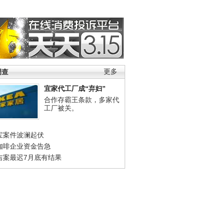
调查
更多
宜家代工厂成“弃妇”
合作存霸王条款，多家代
工厂被关。
宝案件波澜起伏
咖啡企业资金告急
吉案最迟7月底有结果