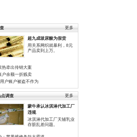
调查
更多
超九成玻尿酸为假货
用关系网织就暴利，8元
产品卖到上万。
素热牵出传销大案
账户余额一折贱卖
店用户账户被盗不作为
热点调查
更多
蒙牛承认冰淇淋代加工厂
违规
冰淇淋代加工厂天辅乳业
存脏乱差问题。
协：苹果维修条款太霸道