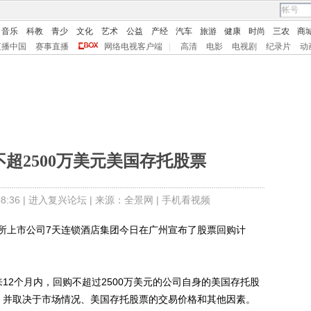
音乐
科教
青少
文化
艺术
公益
产经
汽车
旅游
健康
时尚
三农
商
直播中国
赛事直播
网络电视客户端
|
高清
电影
电视剧
纪录片
动
超2500万美元美国存托股票
:36 |
进入复兴论坛
| 来源：全景网 |
手机看视频
所上市公司7天连锁酒店集团今日在广州宣布了股票回购计
2个月内，回购不超过2500万美元的公司自身的美国存托股
，并取决于市场情况、美国存托股票的交易价格和其他因素。