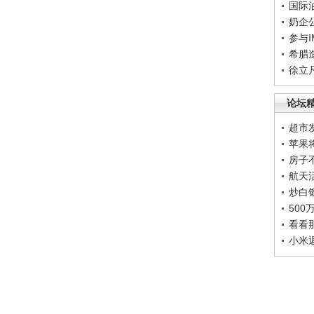
国际
奶企
参与
希腊
徐立
论坛
超市
苹果
房子
航天
炒白
50
看看
小米