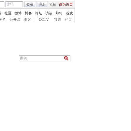
登录
注册
客服
设为首页
城
社区
微博
博客
论坛
访谈
邮箱
游戏
画片
公开课
播客
|
CCTV
频道
栏目