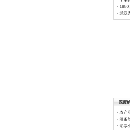
188
武汉
深度
农产
装备
彩票