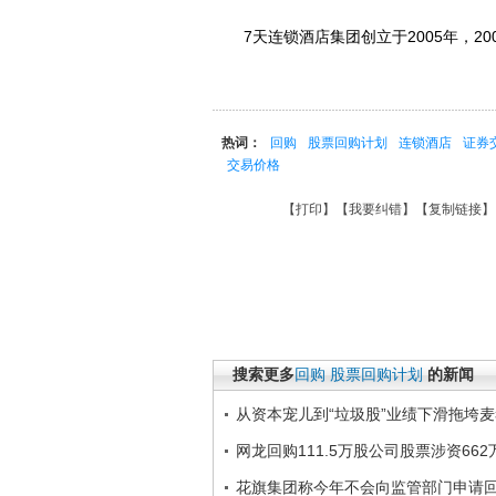
7天连锁酒店集团创立于2005年，200
热词：
回购
股票回购计划
连锁酒店
证券
交易价格
【
打印
】【
我要纠错
】【
复制链接
】
搜索更多
回购
股票回购计划
的新闻
从资本宠儿到“垃圾股”业绩下滑拖垮麦
网龙回购111.5万股公司股票涉资662
花旗集团称今年不会向监管部门申请