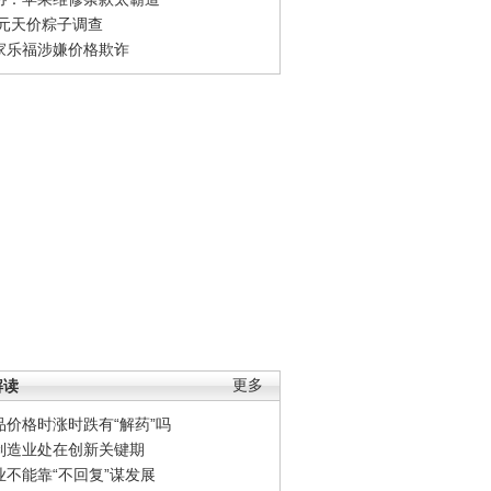
0元天价粽子调查
家乐福涉嫌价格欺诈
解读
更多
品价格时涨时跌有“解药”吗
制造业处在创新关键期
业不能靠“不回复”谋发展