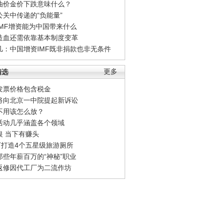
油价金价下跌意味什么？
公关中传递的“负能量”
IMF增资能为中国带来什么
造血还需依靠基本制度变革
凡：中国增资IMF既非捐款也非无条件
精选
更多
发票价格包含税金
将向北京一中院提起新诉讼
不用该怎么放？
活动几乎涵盖各个领域
银 当下有赚头
0万打造4个五星级旅游厕所
那些年薪百万的“神秘”职业
返修因代工厂为二流作坊