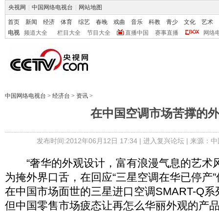
央视网
|
中国网络电视台
|
网站地图
首页
新闻
经济
体育
综艺
春晚
戏曲
音乐
科教
青少
文化
艺术
电视
频道大全
栏目大全
节目大全
直播中国
赛事直播
网络
中国网络电视台
>
经济台
>
资讯
>
在中国空调市场苦撑的
发布时间:2012年06月12日 17:34 |
进入复兴论坛
| 来源：中
“奢华的外观设计，富有浪漫气息的艺术风
为掩外界口舌，在回应“三星空调在华已停产
在中国市场面世的三星进口空调SMART-Q
但中国零售市场疲态让再怎么华丽外观的产