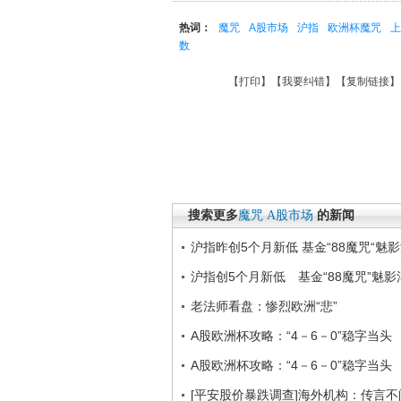
热词：
魔咒
A股市场
沪指
欧洲杯魔咒
上
数
【
打印
】【
我要纠错
】【
复制链接
】
搜索更多
魔咒
A股市场
的新闻
沪指昨创5个月新低 基金“88魔咒“魅
沪指创5个月新低 基金“88魔咒”魅影
老法师看盘：惨烈欧洲“悲”
A股欧洲杯攻略：“4－6－0”稳字当头
A股欧洲杯攻略：“4－6－0”稳字当头
[平安股价暴跌调查]海外机构：传言不