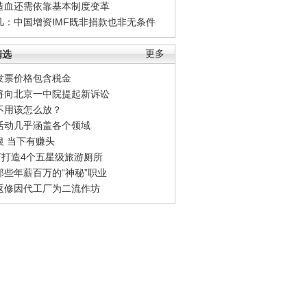
造血还需依靠基本制度变革
凡：中国增资IMF既非捐款也非无条件
精选
更多
发票价格包含税金
将向北京一中院提起新诉讼
不用该怎么放？
活动几乎涵盖各个领域
银 当下有赚头
0万打造4个五星级旅游厕所
那些年薪百万的“神秘”职业
返修因代工厂为二流作坊