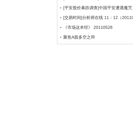
[平安股价暴跌调查]中国平安遭遇魔咒 
[交易时间]分析师在线 11：12（2011
《市场这本经》 20110528
聚焦A股多空之辩