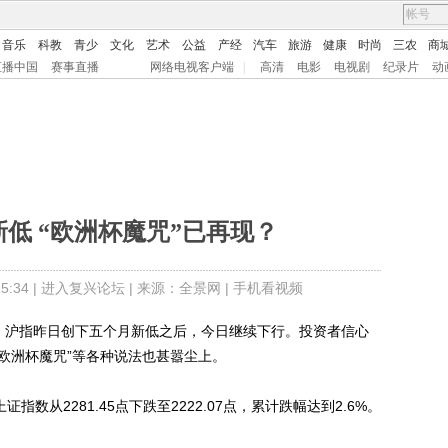
音乐
科教
青少
文化
艺术
公益
产经
汽车
旅游
健康
时尚
三农
商
直播中国
赛事直播
网络电视客户端
|
高清
电影
电视剧
纪录片
动
低 “欧洲杯魔咒”已再现？
:34 |
进入复兴论坛
| 来源：全景网 |
手机看视频
，沪指昨日创下五个月新低之后，今日继续下行。投资者信心
“欧洲杯魔咒”等各种说法也甚嚣尘上。
从2281.45点下跌至2222.07点，累计跌幅达到2.6%。