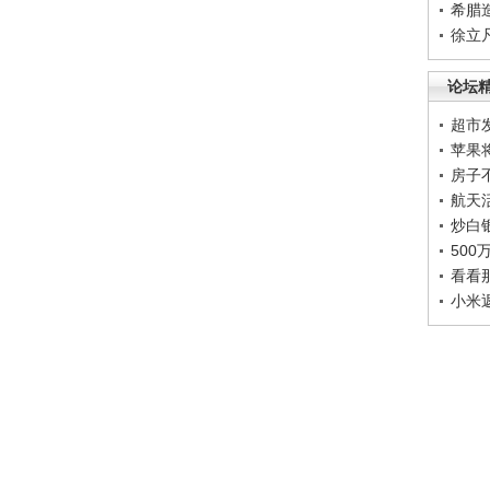
希腊
徐立
论坛
超市
苹果
房子
航天
炒白
50
看看
小米