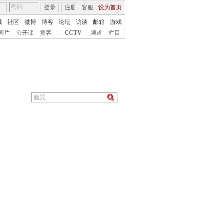
登录
注册
客服
设为首页
城
社区
微博
博客
论坛
访谈
邮箱
游戏
画片
公开课
播客
|
CCTV
频道
栏目