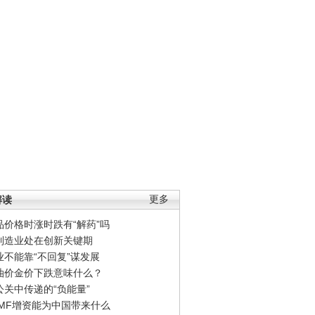
解读
更多
品价格时涨时跌有“解药”吗
制造业处在创新关键期
业不能靠“不回复”谋发展
油价金价下跌意味什么？
公关中传递的“负能量”
IMF增资能为中国带来什么