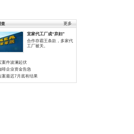
调查
更多
宜家代工厂成“弃妇”
合作存霸王条款，多家代
工厂被关。
宝案件波澜起伏
咖啡企业资金告急
吉案最迟7月底有结果