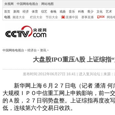
央视网
|
中国网络电视台
|
网站地图
首页
新闻
经济
体育
综艺
春晚
戏曲
音乐
科教
青少
文化
艺术
电视
频道大全
栏目大全
节目大全
直播中国
赛事直播
网络
中国网络电视台
>
经济台
>
资讯
>
大盘股IPO重压A股 上证综指
发布时间:2012年06月27日 16:41 |
进入复兴论坛
| 来源：
新华网上海６月２７日电（记者 潘清 何
大规模ＩＰＯ中信重工网上申购影响，前一
的Ａ股，２７日弱势盘整。上证综指再度改
低，连续第六个交易日收跌。