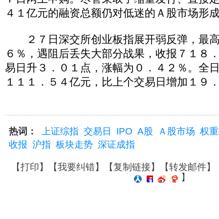
４１亿元的融资总额仍对低迷的Ａ股市场形
２７日深交所创业板指展开弱反弹，最高
６％，遇阻后丢失大部分战果，收报７１８
易日升３．０１点，涨幅为０．４２％。全
１１１．５４亿元，比上个交易日增加１９
热词：
上证综指
交易日
IPO
A股
Ａ股市场
权重
收报
沪指
板块走势
深证成指
【
打印
】【
我要纠错
】【
复制链接
】【
转发邮件
】
】