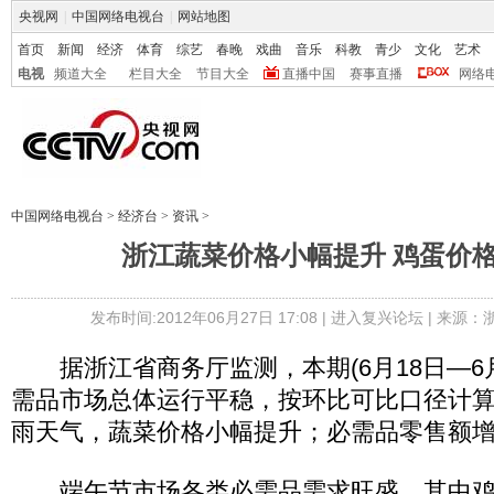
央视网
|
中国网络电视台
|
网站地图
首页
新闻
经济
体育
综艺
春晚
戏曲
音乐
科教
青少
文化
艺术
电视
频道大全
栏目大全
节目大全
直播中国
赛事直播
网络
中国网络电视台
>
经济台
>
资讯
>
浙江蔬菜价格小幅提升 鸡蛋价
发布时间:2012年06月27日 17:08 |
进入复兴论坛
| 来源：
据浙江省商务厅监测，本期(6月18日—6月
需品市场总体运行平稳，按环比可比口径计
雨天气，蔬菜价格小幅提升；必需品零售额
端午节市场各类必需品需求旺盛，其中鸡