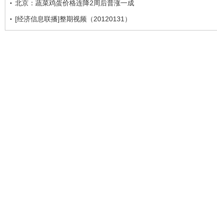
北京：蔬菜鸡蛋价格连降2周后普涨一成
[经济信息联播]整期视频（20120131）