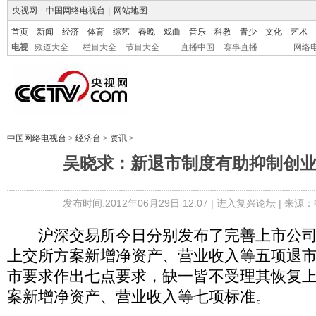
央视网
|
中国网络电视台
|
网站地图
首页
新闻
经济
体育
综艺
春晚
戏曲
音乐
科教
青少
文化
艺术
电视
频道大全
栏目大全
节目大全
直播中国
赛事直播
网络
中国网络电视台
>
经济台
>
资讯
>
吴晓求：新退市制度有助抑制创
发布时间:2012年06月29日 12:07 |
进入复兴论坛
| 来源：
沪深交易所今日分别发布了完善上市公司
上交所方案新增净资产、营业收入等五项退
市要求作出七点要求，缺一皆不受理其恢复
案新增净资产、营业收入等七项标准。