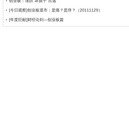
创业板：谨防“坏孩子”出逃
[今日观察]创业板退市：是痛？是痒？（20111129）
[年度巨献]财经论剑—创业板篇