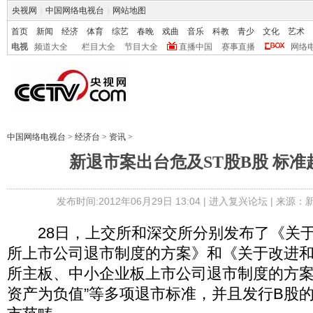
央视网
|
中国网络电视台
|
网站地图
首页
新闻
经济
体育
综艺
春晚
戏曲
音乐
科教
青少
文化
艺术
电视
频道大全
栏目大全
节目大全
直播中国
赛事直播
网络
中国网络电视台
>
经济台
>
资讯
>
新退市案出台危及ST股B股 标
发布时间:2012年06月29日 13:04 |
进入复兴论坛
| 来源：新
28日，上交所和深交所分别发布了《关于
所上市公司退市制度的方案》和《关于改进
所主板、中小企业板上市公司退市制度的方案
资产为负值”等多项退市标准，并且发行B股