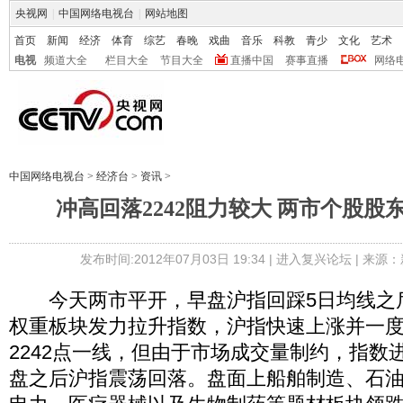
央视网
|
中国网络电视台
|
网站地图
首页
新闻
经济
体育
综艺
春晚
戏曲
音乐
科教
青少
文化
艺术
电视
频道大全
栏目大全
节目大全
直播中国
赛事直播
网络
中国网络电视台
>
经济台
>
资讯
>
冲高回落2242阻力较大 两市个股股
发布时间:2012年07月03日 19:34 |
进入复兴论坛
| 来源：
今天两市平开，早盘沪指回踩5日均线之
权重板块发力拉升指数，沪指快速上涨并一度
2242点一线，但由于市场成交量制约，指数
盘之后沪指震荡回落。盘面上船舶制造、石