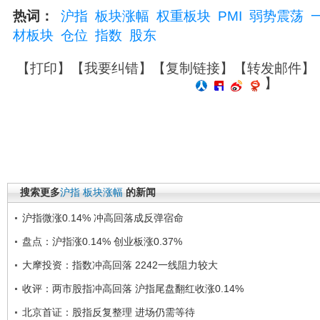
热词：
沪指
板块涨幅
权重板块
PMI
弱势震荡
材板块
仓位
指数
股东
【
打印
】【
我要纠错
】【
复制链接
】【
转发邮件
】
】
搜索更多
沪指
板块涨幅
的新闻
沪指微涨0.14% 冲高回落成反弹宿命
盘点：沪指涨0.14% 创业板涨0.37%
大摩投资：指数冲高回落 2242一线阻力较大
收评：两市股指冲高回落 沪指尾盘翻红收涨0.14%
北京首证：股指反复整理 进场仍需等待