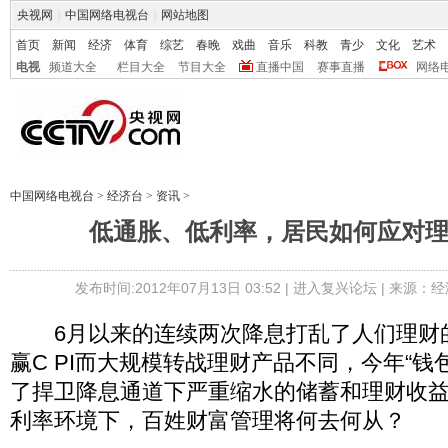
央视网
|
中国网络电视台
|
网站地图
首页
新闻
经济
体育
综艺
春晚
戏曲
音乐
科教
青少
文化
艺术
电视
频道大全
栏目大全
节目大全
直播中国
赛事直播
网络
中国网络电视台
>
经济台
>
资讯
>
低通胀、低利率，居民如何应对
发布时间:2012年07月13日 03:52 |
进入复兴论坛
| 来源：经
6月以来的连续两次降息打乱了人们理财
赢C PI而大规模转战理财产品不同，今年“钱
了捍卫降息通道下严重缩水的储蓄和理财收
利率环境下，百姓财富管理将何去何从？