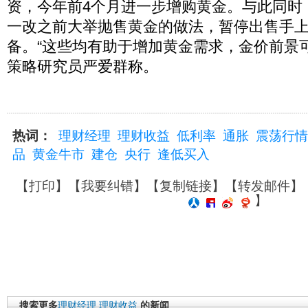
资，今年前4个月进一步增购黄金。与此同时
一改之前大举抛售黄金的做法，暂停出售手
备。“这些均有助于增加黄金需求，金价前景
策略研究员严爱群称。
热词：
理财经理
理财收益
低利率
通胀
震荡行情
品
黄金牛市
建仓
央行
逢低买入
【
打印
】【
我要纠错
】【
复制链接
】【
转发邮件
】
】
搜索更多
理财经理
理财收益
的新闻