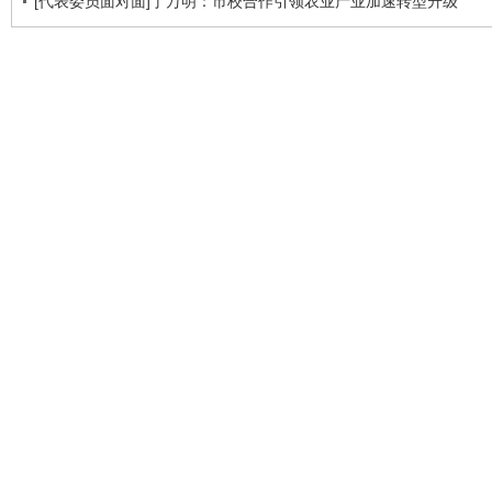
[代表委员面对面]丁万明：市校合作引领农业产业加速转型升级