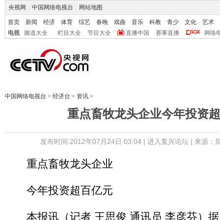
央视网
|
中国网络电视台
|
网站地图
首页
新闻
经济
体育
综艺
春晚
戏曲
音乐
科教
青少
文化
艺术
电视
频道大全
栏目大全
节目大全
直播中国
赛事直播
网络
中国网络电视台
>
经济台
>
资讯
>
重点畜牧龙头企业今年投资
发布时间:2012年07月24日 03:04 |
进入复兴论坛
| 来源：
重点畜牧龙头企业
今年投资超百亿元
本报讯（记者 王思俊 通讯员 李彦芬）据