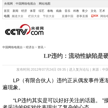
央视网
|
中国网络电视台
|
网站地图
首页
新闻
经济
体育
综艺
春晚
戏曲
音乐
科教
青少
文化
艺术
电视
频道大全
栏目大全
节目大全
直播中国
赛事直播
网络
中国网络电视台
>
经济台
>
资讯
>
LP违约：流动性缺陷是
发布时间:2012年07月24日 09:35 |
进入复兴论坛
| 来源：中
LP（有限合伙人）违约正从偶发事件逐渐
遍现象。
“LP违约其实是可以好好关注的话题。 ”
者采访的PE对此表现出了复杂的心态。