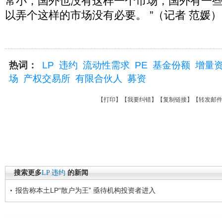
常小，国外也没有这样一个市场，国外有一些
以弄个这样的市场没有必要。 ”（记者 范媛）
热词：
LP
违约
流动性需求
PE
基金份额
增量
场
产权交易所
有限合伙人
募资
【
打印
】【
我要纠错
】【
复制链接
】【
转发邮
搜索更多
LP
违约
的新闻
报告称本土LP“散户为王” 亟待机构投资者进入