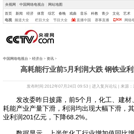
央视网
|
中国网络电视台
|
网站地图
首页
新闻
经济
体育
综艺
春晚
戏曲
音乐
科教
青少
文化
艺术
电视
频道大全
栏目大全
节目大全
直播中国
赛事直播
网络
中国网络电视台
>
经济台
>
资讯
>
高耗能行业前5月利润大跌 钢铁业
发布时间:2012年07月24日 09:53 |
进入复兴论坛
| 来源：
发改委昨日披露，前5个月，化工、建材
耗能产业产量下滑，利润均出现大幅下滑，
业利润201亿元，下降68.2%。
数据显示，上半年化工行业增加值同比增长