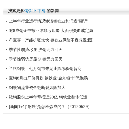
搜索更多
钢铁业
下滑
的新闻
上半年行业运行情况惨淡钢铁业利润遭“腰斩“
逾8成钢企中报业绩非亏即降 大面积失血成定局
牟宝喜：产能扩张太快 钢铁业风险不容忽视(图)
季节性弱势尽显 沪钢无力回天
季节性弱势尽显 沪钢无力回天
兰格钢铁：七月钢市未见止跌考验钢贸商
宝钢8月出厂价再跌 钢铁业“金九银十”恐泡汤
钢铁物流业资金链断裂风险加大
鞍钢股份上半年亏损近20亿 钢铁业整体低迷
[新闻1+1]“钢铁”是怎样炼成的？（20120529）