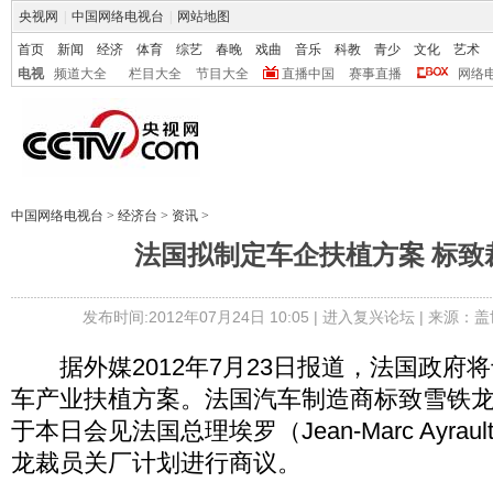
央视网
|
中国网络电视台
|
网站地图
首页
新闻
经济
体育
综艺
春晚
戏曲
音乐
科教
青少
文化
艺术
电视
频道大全
栏目大全
节目大全
直播中国
赛事直播
网络
中国网络电视台
>
经济台
>
资讯
>
法国拟制定车企扶植方案 标致
发布时间:2012年07月24日 10:05 |
进入复兴论坛
| 来源：盖
据外媒2012年7月23日报道，法国政府将
车产业扶植方案。法国汽车制造商标致雪铁龙
于本日会见法国总理埃罗（Jean-Marc Ayra
龙裁员关厂计划进行商议。