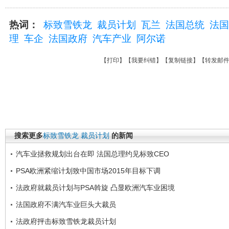
热词：
标致雪铁龙
裁员计划
瓦兰
法国总统
法国
理
车企
法国政府
汽车产业
阿尔诺
【
打印
】【
我要纠错
】【
复制链接
】【
转发邮
搜索更多
标致雪铁龙
裁员计划
的新闻
汽车业拯救规划出台在即 法国总理约见标致CEO
PSA欧洲紧缩计划致中国市场2015年目标下调
法政府就裁员计划与PSA斡旋 凸显欧洲汽车业困境
法国政府不满汽车业巨头大裁员
法政府抨击标致雪铁龙裁员计划