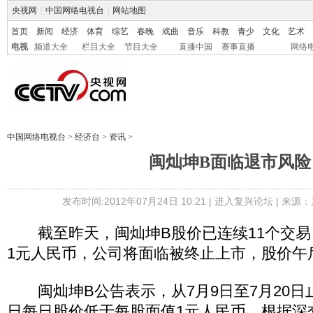
央视网
|
中国网络电视台
|
网站地图
首页
新闻
经济
体育
综艺
春晚
戏曲
音乐
科教
青少
文化
艺术
电视
频道大全
栏目大全
节目大全
直播中国
赛事直播
网络
中国网络电视台
>
经济台
>
资讯
>
闽灿坤B面临退市风险
发布时间:2012年07月24日 10:21 |
进入复兴论坛
| 来源：
截至昨天，闽灿坤B股价已连续11个交易
1元人民币，公司将面临被终止上市，股价午
闽灿坤B公告表示，从7月9日至7月20日
日每日股价低于每股面值1元人民币。根据深