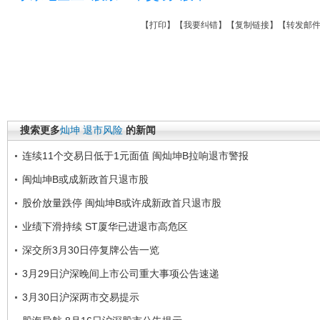
【
打印
】【
我要纠错
】【
复制链接
】【
转发邮
搜索更多
灿坤
退市风险
的新闻
连续11个交易日低于1元面值 闽灿坤B拉响退市警报
闽灿坤B或成新政首只退市股
股价放量跌停 闽灿坤B或许成新政首只退市股
业绩下滑持续 ST厦华已进退市高危区
深交所3月30日停复牌公告一览
3月29日沪深晚间上市公司重大事项公告速递
3月30日沪深两市交易提示