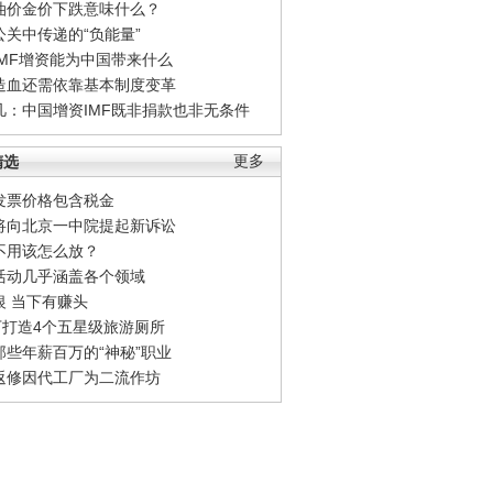
油价金价下跌意味什么？
公关中传递的“负能量”
IMF增资能为中国带来什么
造血还需依靠基本制度变革
凡：中国增资IMF既非捐款也非无条件
精选
更多
发票价格包含税金
将向北京一中院提起新诉讼
不用该怎么放？
活动几乎涵盖各个领域
银 当下有赚头
0万打造4个五星级旅游厕所
那些年薪百万的“神秘”职业
返修因代工厂为二流作坊