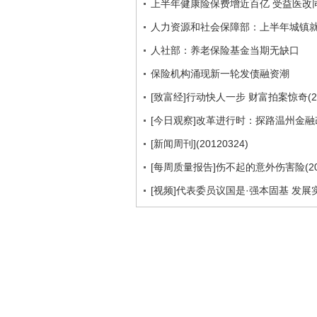
上半年健康险保费增近百亿 受益医改同
人力资源和社会保障部：上半年城镇就
人社部：养老保险基金当期无缺口
保险机构涌现新一轮发债融资潮
[致富经]行动快人一步 财富拍案惊奇(201
[今日观察]改革进行时：探路温州金融改革
[新闻周刊](20120324)
[每周质量报告]伤不起的意外伤害险(201
[视频]代表委员议国是·强本固基 发展