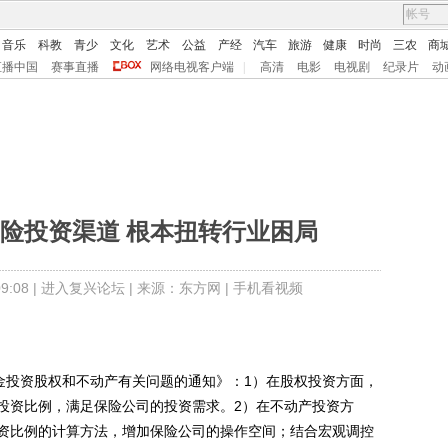
音乐
科教
青少
文化
艺术
公益
产经
汽车
旅游
健康
时尚
三农
商
直播中国
赛事直播
网络电视客户端
|
高清
电影
电视剧
纪录片
动
险投资渠道 根本扭转行业困局
:08 |
进入复兴论坛
| 来源：东方网 |
手机看视频
投资股权和不动产有关问题的通知》：1）在股权投资方面，
投资比例，满足保险公司的投资需求。2）在不动产投资方
资比例的计算方法，增加保险公司的操作空间；结合宏观调控