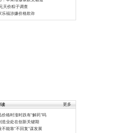
0元天价粽子调查
家乐福涉嫌价格欺诈
解读
更多
品价格时涨时跌有“解药”吗
制造业处在创新关键期
业不能靠“不回复”谋发展