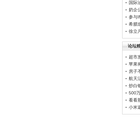
国际
奶企
参与
希腊
徐立
论坛
超市
苹果
房子
航天
炒白
50
看看
小米