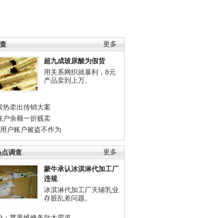
调查
更多
超九成玻尿酸为假货
用关系网织就暴利，8元
产品卖到上万。
素热牵出传销大案
账户余额一折贱卖
店用户账户被盗不作为
热点调查
更多
蒙牛承认冰淇淋代加工厂
违规
冰淇淋代加工厂天辅乳业
存脏乱差问题。
协：苹果维修条款太霸道