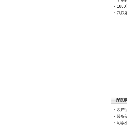
188
武汉
深度
农产
装备
彩票