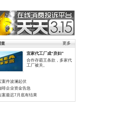
调查
更多
宜家代工厂成“弃妇”
合作存霸王条款，多家代
工厂被关。
宝案件波澜起伏
咖啡企业资金告急
吉案最迟7月底有结果