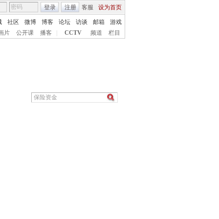
登录
注册
客服
设为首页
城
社区
微博
博客
论坛
访谈
邮箱
游戏
画片
公开课
播客
|
CCTV
频道
栏目