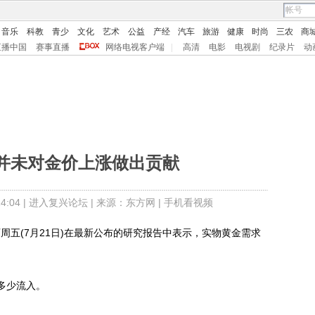
音乐
科教
青少
文化
艺术
公益
产经
汽车
旅游
健康
时尚
三农
商
直播中国
赛事直播
网络电视客户端
|
高清
电影
电视剧
纪录片
动
并未对金价上涨做出贡献
:04 |
进入复兴论坛
| 来源：东方网 |
手机看视频
析师周五(7月21日)在最新公布的研究报告中表示，实物黄金需求
多少流入。