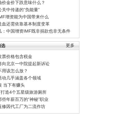
油价金价下跌意味什么？
公关中传递的“负能量”
IMF增资能为中国带来什么
造血还需依靠基本制度变革
凡：中国增资IMF既非捐款也非无条件
精选
更多
发票价格包含税金
将向北京一中院提起新诉讼
不用该怎么放？
活动几乎涵盖各个领域
银 当下有赚头
0万打造4个五星级旅游厕所
那些年薪百万的“神秘”职业
返修因代工厂为二流作坊