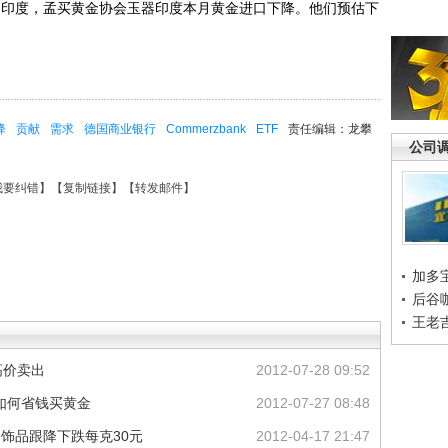
印度，孟买黄金协会玉器印度本月黄金进口下降。他们预估下
降
贡献
需求
德国商业银行
Commerzbank
ETF
责任编辑：龙攀
公司
我要纠错
】【
复制链接
】【
转发邮件
】
加多
后谷
王老
高价卖出
2012-07-28 09:52
如何省钱买黄金
2012-07-27 08:48
金饰品跟降下跌每克30元
2012-04-17 21:47