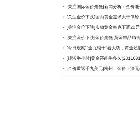
[关注国际金价走低]新闻分析：金价能
[关注金价下跌]国内黄金需求大于供给
[关注金价下跌]实物黄金每克下调20元
[关注金价下跌]金价走低 黄金饰品销
[今日观察]“金九银十”看大势，黄金还能火多
[经济半小时]黄金还能牛多久(2011091
[金价重返千九美元]杭州：金价上涨无