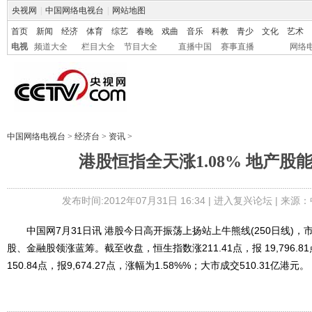
央视网
|
中国网络电视台
|
网站地图
首页
新闻
经济
体育
综艺
春晚
戏曲
音乐
科教
青少
文化
艺术
电视
频道大全
栏目大全
节目大全
直播中国
赛事直播
网络
中国网络电视台
>
经济台
>
资讯
>
港股恒指全天涨1.08% 地产股
发布时间:2012年07月31日 16:34 |
进入复兴论坛
| 来源：
中国网7月31日讯 港股今日高开振荡上扬站上牛熊线(250日线)，
股、金融股领涨蓝筹。截至收盘，恒生指数涨211.41点，报 19,796.8
150.84点，报9,674.27点，涨幅为1.58%%；大市成交510.31亿港元。