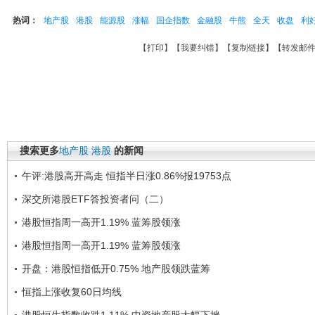
热词：
地产股
港股
能源股
涨幅
国企指数
金融股
牛熊
全天
收盘
利
【
打印
】【
我要纠错
】【
复制链接
】【
转发邮
搜索更多
地产股
港股
的新闻
午评:港股高开高走 恒指半日涨0.86%报19753点
深交所港股ETF答投资者问（二）
港股恒指周一高开1.19% 蓝筹股领涨
港股恒指周一高开1.19% 蓝筹股领涨
开盘：港股恒指低开0.75% 地产股领跌蓝筹
恒指上涨收复60日均线