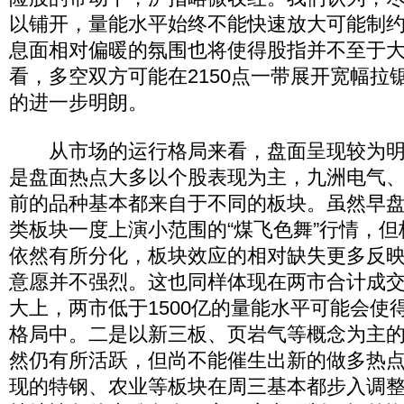
以铺开，量能水平始终不能快速放大可能制
息面相对偏暖的氛围也将使得股指并不至于
看，多空双方可能在2150点一带展开宽幅拉
的进一步明朗。
从市场的运行格局来看，盘面呈现较为明
是盘面热点大多以个股表现为主，九洲电气
前的品种基本都来自于不同的板块。虽然早
类板块一度上演小范围的“煤飞色舞”行情，
依然有所分化，板块效应的相对缺失更多反
意愿并不强烈。这也同样体现在两市合计成
大上，两市低于1500亿的量能水平可能会使
格局中。二是以新三板、页岩气等概念为主
然仍有所活跃，但尚不能催生出新的做多热
现的特钢、农业等板块在周三基本都步入调