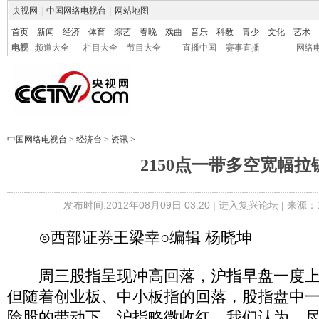
央视网
|
中国网络电视台
|
网站地图
首页
新闻
经济
体育
综艺
春晚
戏曲
音乐
科教
青少
文化
艺术
电视
频道大全
栏目大全
节目大全
直播中国
赛事直播
网络
中国网络电视台
>
经济台
>
资讯
>
2150点一带多空宽幅拉
发布时间:2012年08月09日 03:20 |
进入复兴论坛
| 来源：
⊙西部证券王梁幸○编辑 杨晓坤
周三股指呈现冲高回落，沪指早盘一度上攻
但随着创业板、中小板指的回落，股指盘中
险股的带动下，沪指略微收红。我们认为，