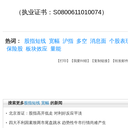
（执业证书：S0800611010074）
热词：
股指短线
宽幅
沪指
多空
消息面
个股表
保险股
板块效应
量能
【
打印
】【
我要纠错
】【
复制链接
】【
转发邮
搜索更多
股指短线
宽幅
的新闻
北京首证：股指高开低走 对利好反应平淡
四大不利因素致两市尾盘跳水 趋势性牛市行情尚难产生