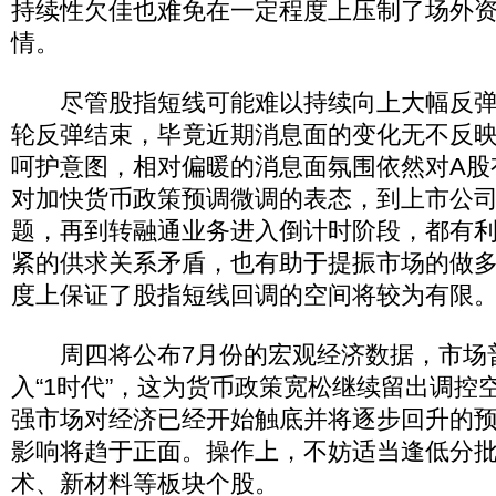
持续性欠佳也难免在一定程度上压制了场外
情。
尽管股指短线可能难以持续向上大幅反弹
轮反弹结束，毕竟近期消息面的变化无不反
呵护意图，相对偏暖的消息面氛围依然对A股
对加快货币政策预调微调的表态，到上市公
题，再到转融通业务进入倒计时阶段，都有
紧的供求关系矛盾，也有助于提振市场的做
度上保证了股指短线回调的空间将较为有限
周四将公布7月份的宏观经济数据，市场普
入“1时代”，这为货币政策宽松继续留出调控
强市场对经济已经开始触底并将逐步回升的预
影响将趋于正面。操作上，不妨适当逢低分
术、新材料等板块个股。