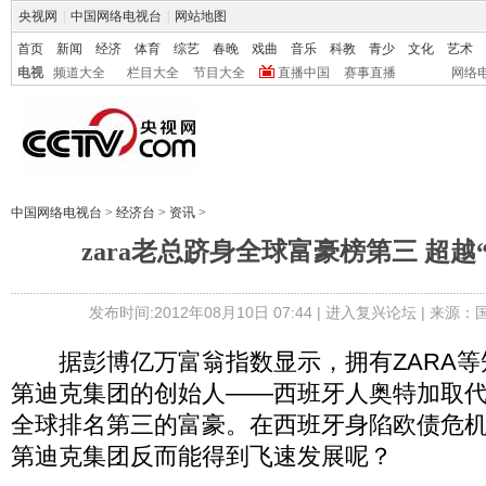
央视网
|
中国网络电视台
|
网站地图
首页
新闻
经济
体育
综艺
春晚
戏曲
音乐
科教
青少
文化
艺术
电视
频道大全
栏目大全
节目大全
直播中国
赛事直播
网络
中国网络电视台
>
经济台
>
资讯
>
zara老总跻身全球富豪榜第三 超越
发布时间:2012年08月10日 07:44 |
进入复兴论坛
| 来源：
据彭博亿万富翁指数显示，拥有ZARA等
第迪克集团的创始人——西班牙人奥特加取代
全球排名第三的富豪。在西班牙身陷欧债危
第迪克集团反而能得到飞速发展呢？