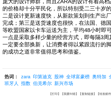
庞大的设计师群，而且ZARA的设计有着高
的价格却十分平民化，所以特别受二三十岁
二是设计更新速度快，从新款策划到生产出
完成；第三是送货速度也很快，在法国、德
等欧盟国家以卡车运送为主，平均48小时即
一点是采取多样少量的经营方式，即每隔3周
一定要全部换新，让消费者得以紧跟流行的脚
的成功之道非常值得思考和借鉴。
热词：
zara
印第迪克
股神
全球富豪榜
奥特加
班牙人
指数
伯克希尔
新兴市场
【
打印
】【
我要纠错
】【
复制链接
】【
转发邮