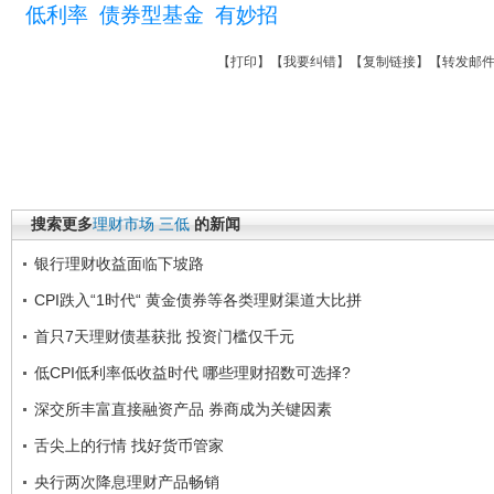
低利率
债券型基金
有妙招
【
打印
】【
我要纠错
】【
复制链接
】【
转发邮
搜索更多
理财市场
三低
的新闻
银行理财收益面临下坡路
CPI跌入“1时代“ 黄金债券等各类理财渠道大比拼
首只7天理财债基获批 投资门槛仅千元
低CPI低利率低收益时代 哪些理财招数可选择?
深交所丰富直接融资产品 券商成为关键因素
舌尖上的行情 找好货币管家
央行两次降息理财产品畅销