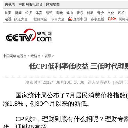
央视网
|
中国网络电视台
|
网站地图
首页
新闻
经济
体育
综艺
春晚
戏曲
音乐
科教
青少
文化
艺术
电视
频道大全
栏目大全
节目大全
直播中国
赛事直播
网络
中国网络电视台
>
经济台
>
资讯
>
低CPI低利率低收益 三低时代理
发布时间:2012年08月10日 16:08 |
进入复兴论坛
| 来源：
国家统计局公布了7月居民消费价格指数(cpi
涨1.8%，创30个月以来的新低。
CPI破2，理财到底有什么招呢？理财专家
代，理财仍有招。