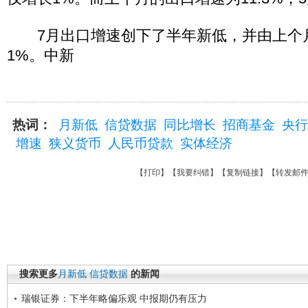
7月出口增速创下了半年新低，并由上个月的
1%。中新
热词：
月新低
信贷数据
同比增长
招商基金
央行
增速
狭义货币
人民币贷款
实体经济
【
打印
】【
我要纠错
】【
复制链接
】【
转发邮
搜索更多
月新低
信贷数据
的新闻
瑞银证券：下半年略偏乐观 中报期仍有压力