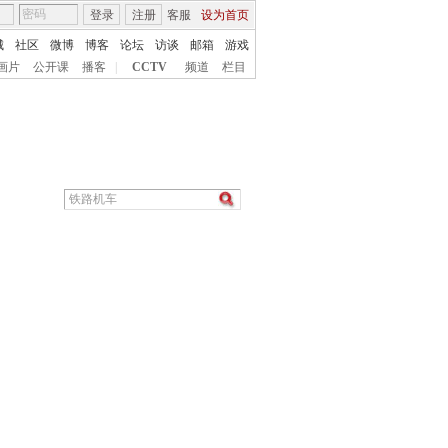
登录
注册
客服
设为首页
城
社区
微博
博客
论坛
访谈
邮箱
游戏
画片
公开课
播客
|
CCTV
频道
栏目