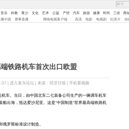
音乐
科教
青少
文化
艺术
公益
产经
汽车
旅游
健康
时尚
三农
商
直播中国
赛事直播
网络电视客户端
|
高清
电影
电视剧
纪录片
动
高端铁路机车首次出口欧盟
07 |
进入复兴论坛
| 来源：经济日报 |
手机看视频
运机车。当日，由中国北车二七装备公司生产的一辆调车机车
装船出海，抵达爱沙尼亚。这是“中国制造”世界最高端铁路机
俄罗斯标准设计制造。