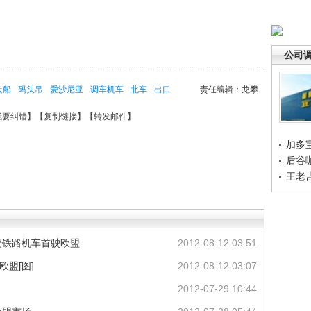
公司
装船
码头吊
爱沙尼亚
调车机车
北车
出口
责任编辑：龙攀
我要纠错
】【
复制链接
】【
转发邮件
】
加多
后谷
王老
端铁路机车首驶欧盟
2012-08-12 03:51
盟[图]
2012-08-12 03:07
2012-07-29 10:44