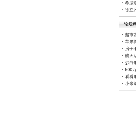
希腊
徐立
论坛
超市
苹果
房子
航天
炒白
50
看看
小米