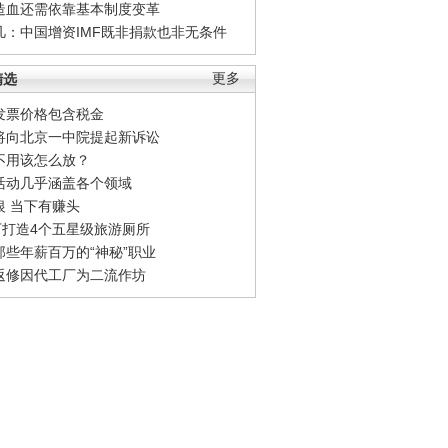
造血还需依靠基本制度变革
凡：中国增资IMF既非捐款也非无条件
精选
更多
发票价格包含税金
将向北京一中院提起新诉讼
不用该怎么放？
活动几乎涵盖各个领域
银 当下有赚头
0万打造4个五星级旅游厕所
那些年薪百万的“神秘”职业
返修因代工厂为二流作坊