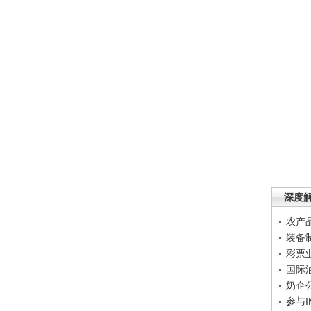
深度
农产
装备
彩票
国际
奶企
参与