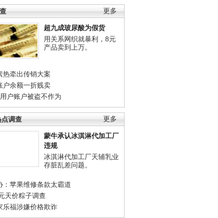
调查
更多
超九成玻尿酸为假货
用关系网织就暴利，8元
产品卖到上万。
素热牵出传销大案
账户余额一折贱卖
店用户账户被盗不作为
热点调查
更多
蒙牛承认冰淇淋代加工厂
违规
冰淇淋代加工厂天辅乳业
存脏乱差问题。
协：苹果维修条款太霸道
0元天价粽子调查
家乐福涉嫌价格欺诈