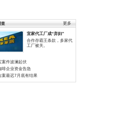
调查
更多
宜家代工厂成“弃妇”
合作存霸王条款，多家代
工厂被关。
宝案件波澜起伏
咖啡企业资金告急
吉案最迟7月底有结果