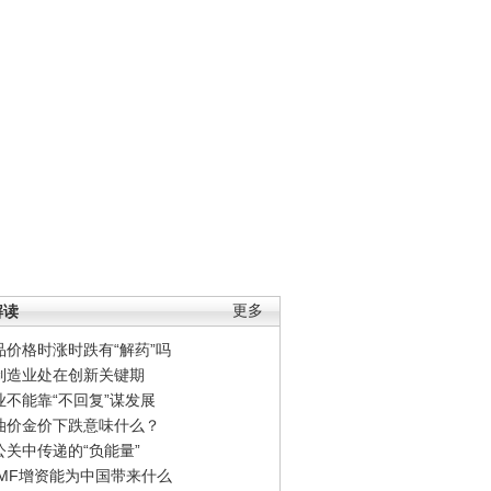
解读
更多
品价格时涨时跌有“解药”吗
制造业处在创新关键期
业不能靠“不回复”谋发展
油价金价下跌意味什么？
公关中传递的“负能量”
IMF增资能为中国带来什么