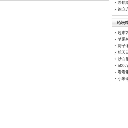
希腊
徐立
论坛
超市
苹果
房子
航天
炒白
50
看看
小米