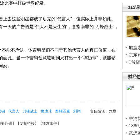
由泳比赛中打破世界纪录。
315
上去这些明星都成了耐克的“代言人”，但实际上并非如此。
一天的广告语是“伟大不是天生的”，意指南非的“刀锋战士”，
胎盘
？不能不承认，体育明星们不同于其他代言人的真正价值，在
京东
的面孔。当一个营销创意聪明到只打出一个“擦边球”，就能够
1号
何妨。
财经
营销
代言人
刀锋战士
擦边球
奥林匹克
刘翔
责任编辑：龙攀
中消
我要纠错
】【
复制链接
】【
转发邮件
】
188
武汉