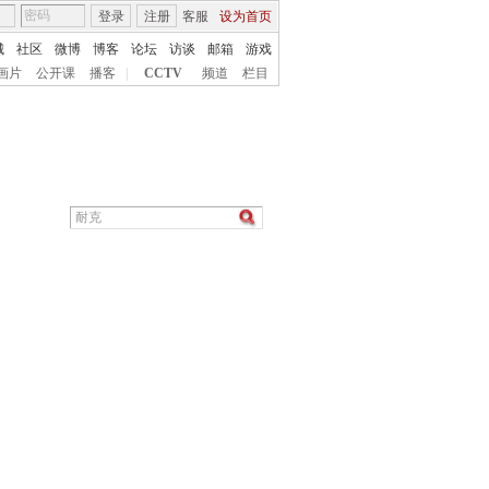
登录
注册
客服
设为首页
城
社区
微博
博客
论坛
访谈
邮箱
游戏
画片
公开课
播客
|
CCTV
频道
栏目