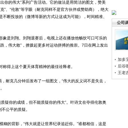
出你的伟大”系列广告活动。它的做法是用简洁的图文，赞美
克”、“伦敦”等字眼（耐克同样不是官方伙伴或赞助商），绝大
是不断投放的（微博等新的方式让这成为可能），时间精准、
公司
象是刘翔。刘翔退赛后，电视上还在播放他畅饮可口可乐的
去跌，伟大敢”，撩拨起更多对运动拼搏的推崇。7日在网上发出
加多
后谷
称得上这个夏天体育精神的最佳诠释者。
王老
，耐克几分钟后发布了一组图文，“伟大的反义词不是失去，
球。
质疑你的成绩，但不能质疑你的伟大”。叶诗文在夺得伦敦奥
到不公平的质疑。
糊的背影，“伟大就是让世界纪录追赶你。”谁都相信，这是