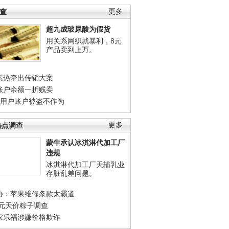
调查
更多
超九成玻尿酸为假货
用关系网织就暴利，8元
产品卖到上万。
素热牵出传销大案
账户余额一折贱卖
店用户账户被盗不作为
热点调查
更多
蒙牛承认冰淇淋代加工厂
违规
冰淇淋代加工厂天辅乳业
存脏乱差问题。
协：苹果维修条款太霸道
0元天价粽子调查
家乐福涉嫌价格欺诈