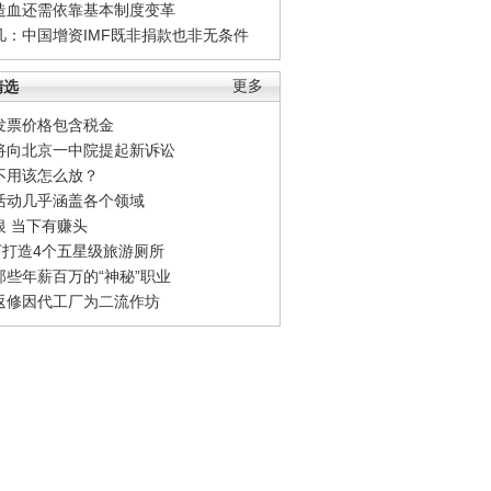
造血还需依靠基本制度变革
凡：中国增资IMF既非捐款也非无条件
精选
更多
发票价格包含税金
将向北京一中院提起新诉讼
不用该怎么放？
活动几乎涵盖各个领域
银 当下有赚头
0万打造4个五星级旅游厕所
那些年薪百万的“神秘”职业
返修因代工厂为二流作坊