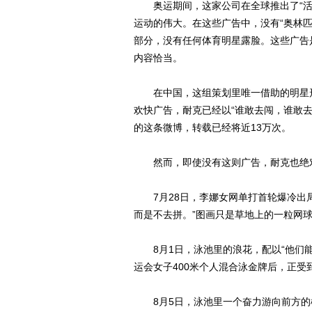
奥运期间，这家公司在全球推出了“活
运动的伟大。在这些广告中，没有“奥林匹
部分，没有任何体育明星露脸。这些广告
内容恰当。
在中国，这组策划里唯一借助的明星形
欢快广告，耐克已经以“谁敢去闯，谁敢
的这条微博，转载已经将近13万次。
然而，即使没有这则广告，耐克也绝对
7月28日，李娜女网单打首轮爆冷出局
而是不去拼。”图画只是草地上的一粒网
8月1日，泳池里的浪花，配以“他们能
运会女子400米个人混合泳金牌后，正受
8月5日，泳池里一个奋力游向前方的模