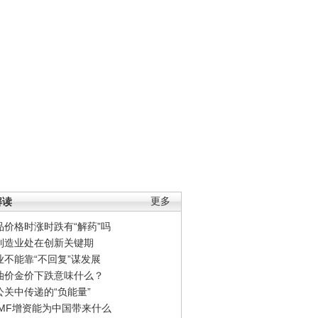
解读
更多
品价格时涨时跌有“解药”吗
制造业处在创新关键期
业不能靠“不回复”谋发展
油价金价下跌意味什么？
公关中传递的“负能量”
IMF增资能为中国带来什么