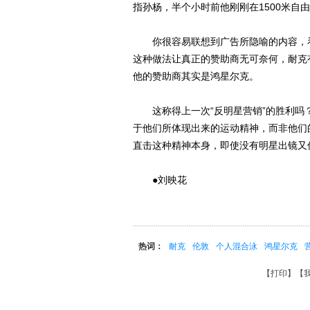
指孙杨，半个小时前他刚刚在1500米自
你很容易联想到广告所隐喻的内容，看
这种做法让真正的赞助商无可奈何，耐克有
他的赞助商其实是鸿星尔克。
这称得上一次“反明星营销”的胜利吗
于他们所体现出来的运动精神，而非他们
直击这种精神本身，即使没有明星出镜又
●刘映花
热词：
耐克
伦敦
个人混合泳
鸿星尔克
【
打印
】【