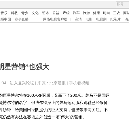
音乐
科教
青少
文化
艺术
公益
产经
汽车
旅游
健康
时尚
三农
商
直播中国
赛事直播
网络电视客户端
|
高清
电影
电视剧
纪录片
动
明星营销”也强大
04 |
进入复兴论坛
| 来源：北京晨报 |
手机看视频
星博尔特在100米夺冠后，又赢下了200米。彪马不是国际
提博尔特的名字，但博尔特身上的彪马运动服和跑鞋已经够抢
两秒钟，给美国田径队提供的巨大支持，也没带来高关注。不
克仍然有办法在赛场之外创造一场“伟大”的营销。