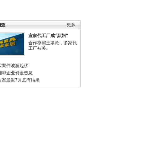
调查
更多
宜家代工厂成“弃妇”
合作存霸王条款，多家代
工厂被关。
宝案件波澜起伏
咖啡企业资金告急
吉案最迟7月底有结果