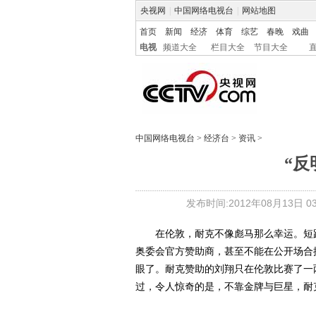
央视网
|
中国网络电视台
|
网站地图
首页
新闻
经济
体育
综艺
春晚
戏曲
电视
频道大全
栏目大全
节目大全
中国网络电视台
>
经济台
>
资讯
>
“反
发布时间:2012年08月13日 03:
在伦敦，耐克不像彪马那么幸运。短跑巨
奥委会官方赞助商，甚至不能在公开场合
眼了。耐克赞助的刘翔只在伦敦比赛了一
过，令人惊奇的是，不靠金牌与巨星，耐