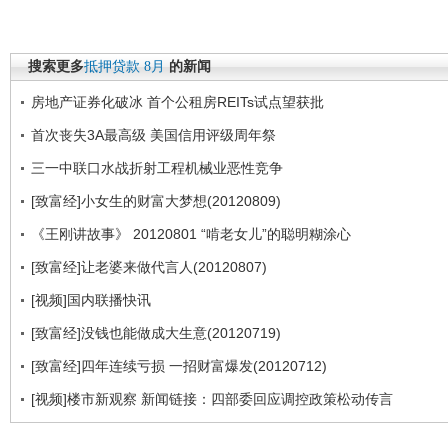
搜索更多
抵押贷款
8月
的新闻
房地产证券化破冰 首个公租房REITs试点望获批
首次丧失3A最高级 美国信用评级周年祭
三一中联口水战折射工程机械业恶性竞争
[致富经]小女生的财富大梦想(20120809)
《王刚讲故事》 20120801 “啃老女儿”的聪明糊涂心
[致富经]让老婆来做代言人(20120807)
[视频]国内联播快讯
[致富经]没钱也能做成大生意(20120719)
[致富经]四年连续亏损 一招财富爆发(20120712)
[视频]楼市新观察 新闻链接：四部委回应调控政策松动传言