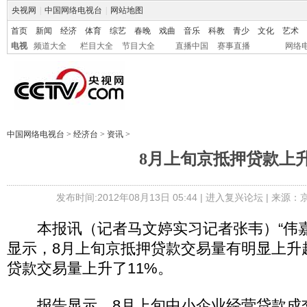
央视网
|
中国网络电视台
|
网站地图
首页
新闻
经济
体育
综艺
春晚
戏曲
音乐
科教
青少
文化
艺术
电视
频道大全
栏目大全
节目大全
直播中国
赛事直播
网络
中国网络电视台
>
经济台
>
资讯
>
8月上旬京抵押贷款上
发布时间:2012年08月13日 05:44 |
进入复兴论坛
| 来源：
本报讯（记者马文婷实习记者张韦）“伟嘉
显示，8月上旬京抵押贷款交易量有明显上升
贷款交易量上升了11%。
报告显示，8月上旬中小企业经营贷款成交